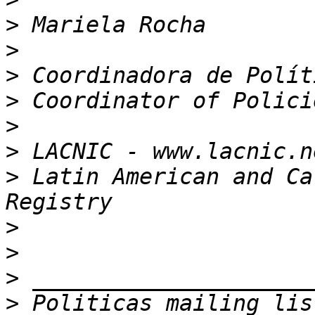
>
>
>
>
>
>
 LACNIC - www.lacnic.n
>
 Latin American and Ca
>
>
>
>