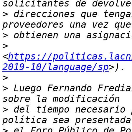
>
 direcciones que tenga
>
>
<
https://politicas.lacn
2019-10/language/sp
>
>
 Luego Fernando Fredia
>
 del tiempo necesario 
>
 el Foro Público de Po