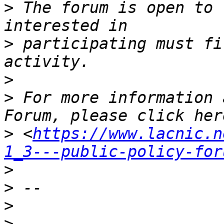
>
 The forum is open to 
>
 participating must fi
>
>
 For more information 
>
 <
https://www.lacnic.n
1_3---public-policy-for
>
>
>
>