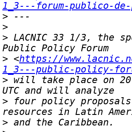
1_3---forum-publico-de-
>
>
>
 LACNIC 33 1/3, the sp
>
 <
https://www.lacnic.n
1_3---public-policy-for
>
 will take place on 20
>
 four policy proposals
>