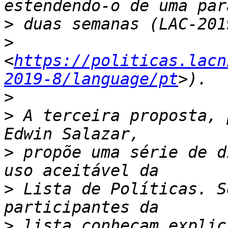
>
>
<
https://politicas.lacn
2019-8/language/pt
>
>
 A terceira proposta, 
>
 propõe uma série de d
>
 Lista de Políticas. S
>
 lista conheçam explic