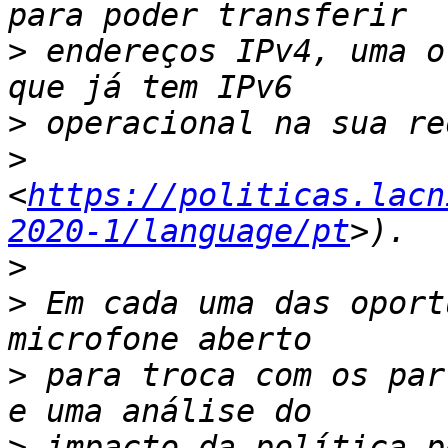
>
 endereços IPv4, uma o
>
>
<
https://politicas.lacn
2020-1/language/pt
>
>
 Em cada uma das oport
>
 para troca com os par
>
 impacto da política p