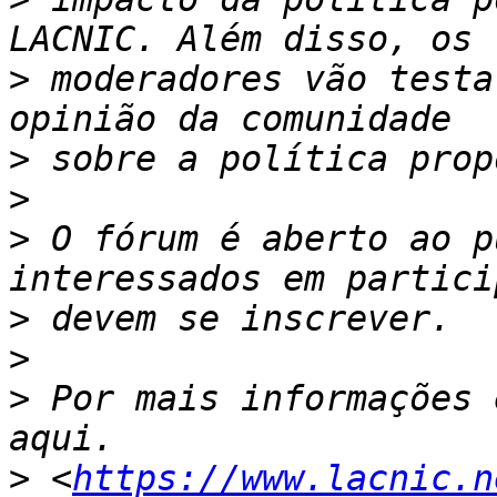
>
 moderadores vão testa
>
>
>
 O fórum é aberto ao p
>
>
>
 Por mais informações 
>
 <
https://www.lacnic.n