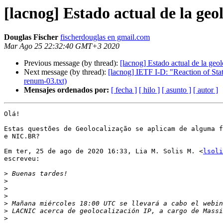
[lacnog] Estado actual de la geo
Douglas Fischer
fischerdouglas en gmail.com
Mar Ago 25 22:32:40 GMT+3 2020
Previous message (by thread):
[lacnog] Estado actual de la geol
Next message (by thread):
[lacnog] IETF I-D: "Reaction of Sta
renum-03.txt)
Mensajes ordenados por:
[ fecha ]
[ hilo ]
[ asunto ]
[ autor ]
Olá!

Estas questões de Geolocalização se aplicam de alguma f
e NIC.BR?

Em ter, 25 de ago de 2020 16:33, Lia M. Solis M. <
lsoli
escreveu:

>
>
>
>
>
>
>