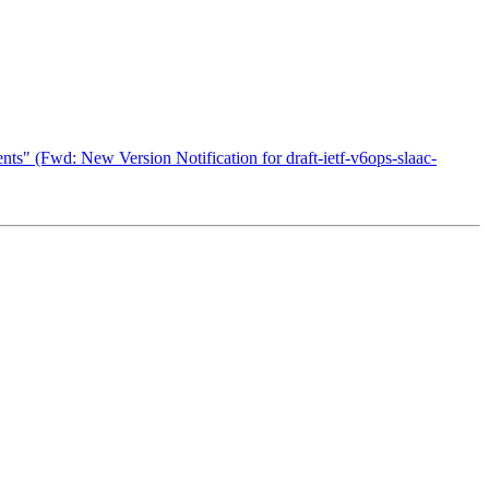
s" (Fwd: New Version Notification for draft-ietf-v6ops-slaac-