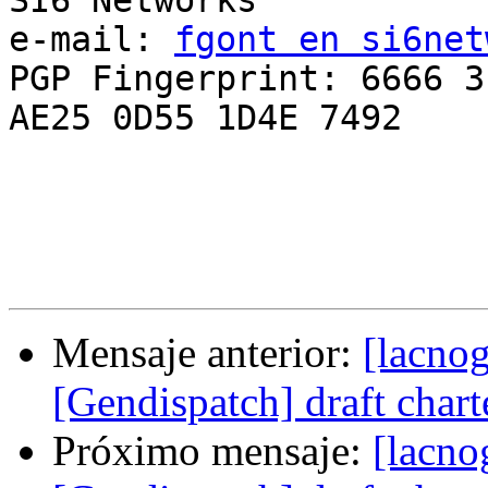
SI6 Networks

e-mail: 
fgont en si6net
PGP Fingerprint: 6666 3
AE25 0D55 1D4E 7492

Mensaje anterior:
[lacno
[Gendispatch] draft char
Próximo mensaje:
[lacno