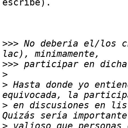
escribe).

>>>
 No deberia el/los c
>>>
>
>
 Hasta donde yo entien
>
 en discusiones en lis
>
 valioso que personas 