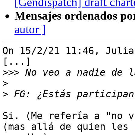
[Gendispatch] draft char
Mensajes ordenados po
autor ]
On 15/2/21 11:46, Julia
[...]

>>>
>
>
Si. (Me refería a "no v
(mas allá de quien les 
