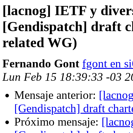
[lacnog] IETF y dive
[Gendispatch] draft c
related WG)
Fernando Gont
fgont en s
Lun Feb 15 18:39:33 -03 2
Mensaje anterior:
[lacno
[Gendispatch] draft char
Próximo mensaje:
[lacno