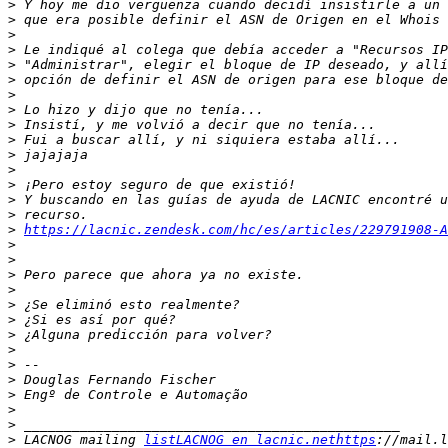
>
>
>
>
>
>
>
>
>
>
>
>
>
>
>
>
https://lacnic.zendesk.com/hc/es/articles/229791908-A
>
>
>
>
>
>
>
>
>
>
>
>
>
>
 LACNOG mailing 
listLACNOG en lacnic.nethttps