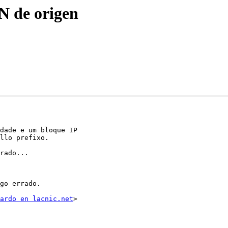
N de origen
dade e um bloque IP

llo prefixo.

rado...

go errado.

ardo en lacnic.net
>
