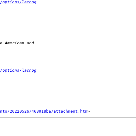
/options/lacnog
/options/lacnog
ents/20220526/468918ba/attachment.htm