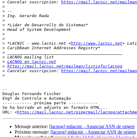
>
 Cancelar suscripcion: 
https://mail.lacnic.net/mailman
>
>
>
>
>
>
>
>
>
 *LACNIC - www.lacnic.net <
http://www.lacnic.net
>
>
>
>
LACNOG en lacnic.net
>
https://mail.lacnic.net/mailman/listinfo/lacnog
>
 Cancelar suscripcion: 
https://mail.lacnic.net/mailman
>
-- 

Douglas Fernando Fischer

Engº de Controle e Automação

------------ próxima parte ------------

Se ha borrado un adjunto en formato HTML...

URL: <
https://mail.lacnic.net/pipermail/lacnog/attachm
Mensaje anterior:
[lacnog] milacnic - Anunciar ASN de origen
Próximo mensaje:
[lacnog] milacnic - Anunciar ASN de origen