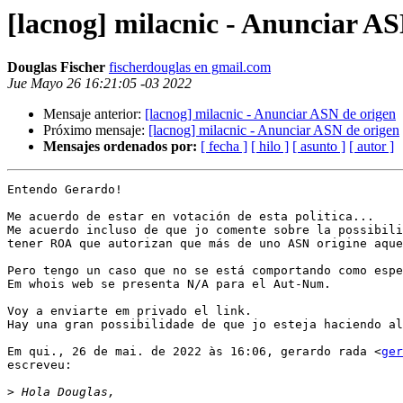
[lacnog] milacnic - Anunciar AS
Douglas Fischer
fischerdouglas en gmail.com
Jue Mayo 26 16:21:05 -03 2022
Mensaje anterior:
[lacnog] milacnic - Anunciar ASN de origen
Próximo mensaje:
[lacnog] milacnic - Anunciar ASN de origen
Mensajes ordenados por:
[ fecha ]
[ hilo ]
[ asunto ]
[ autor ]
Entendo Gerardo!

Me acuerdo de estar en votación de esta politica...

Me acuerdo incluso de que jo comente sobre la possibili
tener ROA que autorizan que más de uno ASN origine aque
Pero tengo un caso que no se está comportando como espe
Em whois web se presenta N/A para el Aut-Num.

Voy a enviarte em privado el link.

Hay una gran possibilidade de que jo esteja haciendo al
Em qui., 26 de mai. de 2022 às 16:06, gerardo rada <
ger
escreveu:

>