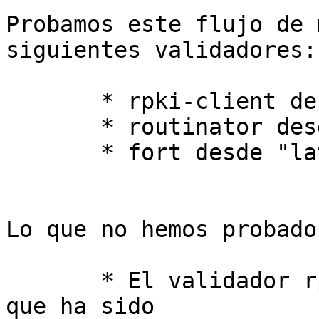
Probamos este flujo de 
siguientes validadores:

       * rpki-client desde "latest" hasta 8.2.

       * routinator desde "latest" hasta 0.8.

       * fort desde "latest" hasta 1.5.0.

Lo que no hemos probado:
       * El validador rpki de RIPE: Hace tres años 
que ha sido 
