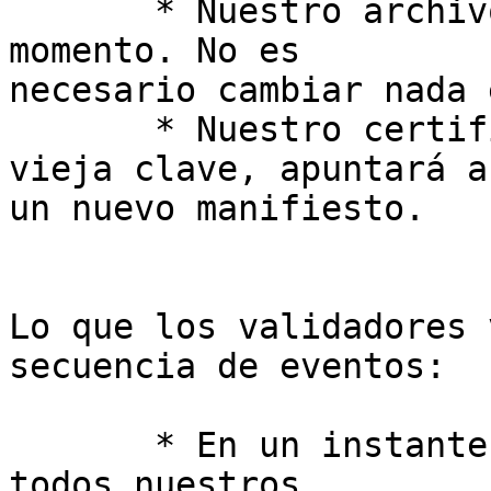
       * Nuestro archivo TAL no cambiará en este 
momento. No es 

necesario cambiar nada 
       * Nuestro certificado RTA, manteniendo la 
vieja clave, apuntará a 
un nuevo manifiesto.

Lo que los validadores 
secuencia de eventos:

       * En un instante T0 (20240415 09:30UTC-3), 
todos nuestros 
