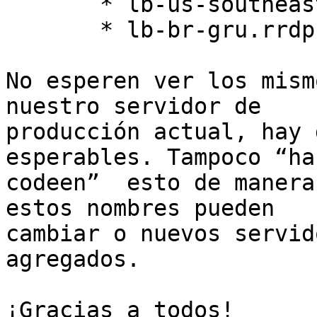
       * lb-us-southeast.rrdp.lacnic.net

       * lb-br-gru.rrdp.lacnic.net

No esperen ver los mism
nuestro servidor de 

producción actual, hay 
esperables. Tampoco “har
codeen”  esto de manera
estos nombres pueden 

cambiar o nuevos servid
agregados.

¡Gracias a todos!
