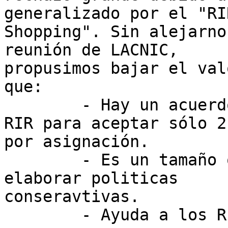
generalizado por el "RIR
Shopping". Sin alejarno
reunión de LACNIC,  

propusimos bajar el val
que:

	- Hay un acuerdo de caballeros entre los 
RIR para aceptar sólo 2
por asignación.

	- Es un tamaño que permite a todos los RIR 
elaborar politicas  

conseravtivas.

	- Ayuda a los RIR mas pequeños.
