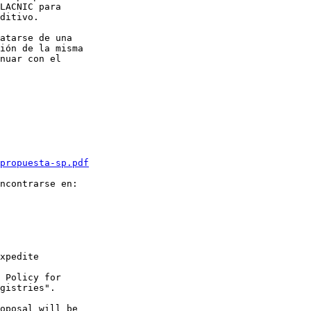
LACNIC para  

ditivo.

atarse de una  

ión de la misma  

nuar con el  

propuesta-sp.pdf
xpedite  

 Policy for  

gistries".

oposal will be  
