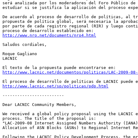
será analizada por los moderadores del Foro Público de 
estudiar si se justifica la aplicación del proceso expe
De acuerdo al proceso de desarrollo de políticas, al tr
propuesta de política global, será necesaria la aprobac
por parte de cada registro regional (RIR) y luego conti
http://www.nro.net/documents/nro4.html
Saludos cordiales,

Roque Gagliano

LACNIC

http://www.lacnic.net/documentos/politicas/LAC-2009-08-
http://www.lacnic.net/sp/politicas/pdp.html
-------------------------

Dear LACNIC Community Members,

We received a global policy proposal using the LACNIC e
process. The title of the proposal is:

"LAC-2009-08 Internet Assigned Numbers Authority (IANA)
Allocation of ASN Blocks (ASNs) to Regional Internet Re
Following the LACNIC Policy Development Process, the pr