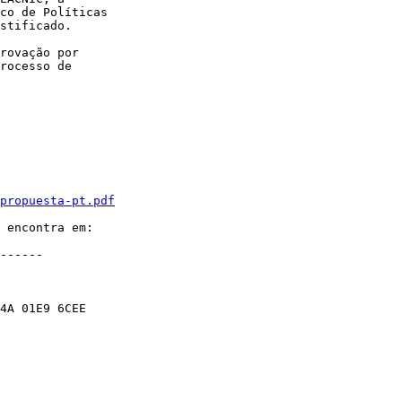
co de Políticas  

stificado.

rovação por  

rocesso de  

propuesta-pt.pdf
------

4A 01E9 6CEE
