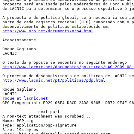
proposta será analisada pelos moderadores do Foro Públi
de LACNIC para determinar se o processo expeditivo é ju
A proposta é de política global, será necessária sua ap
parte de cada registro regional (RIR) cumprindo com o p
http://www.nro.net/documents/nro4.html
Atenciosamente,

Roque Gagliano

LACNIC

http://www.lacnic.net/documentos/politicas/LAC-2009-08-
http://www.lacnic.net/pt/politicas/pdp.html

-------------------------------------------------------
Roque Gagliano

roque at lacnic.net

GPG Fingerprint: E929 06F4 D8CD 2AD8 9365  DB72 9E4F 96
-------------- next part --------------

A non-text attachment was scrubbed...

Name: PGP.sig

Type: application/pgp-signature

Size: 194 bytes
