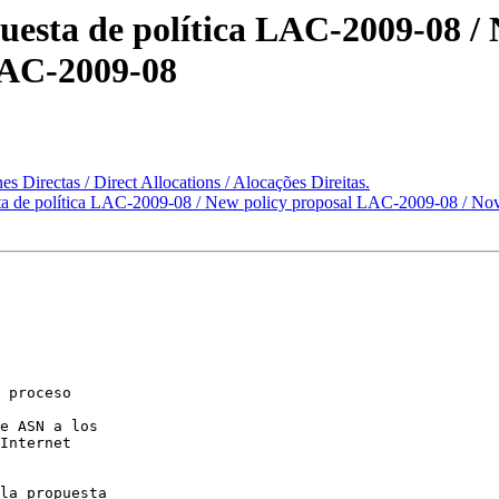
esta de política LAC-2009-08 /
 LAC-2009-08
s Directas / Direct Allocations / Alocações Direitas.
a de política LAC-2009-08 / New policy proposal LAC-2009-08 / Nov
 proceso  

e ASN a los  

Internet  

la propuesta  
