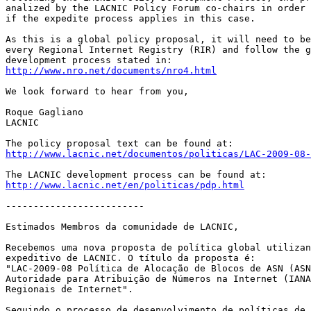
analized by the LACNIC Policy Forum co-chairs in order 
if the expedite process applies in this case.

As this is a global policy proposal, it will need to be
every Regional Internet Registry (RIR) and follow the g
http://www.nro.net/documents/nro4.html
We look forward to hear from you,

Roque Gagliano

LACNIC

http://www.lacnic.net/documentos/politicas/LAC-2009-08-
http://www.lacnic.net/en/politicas/pdp.html
-------------------------

Estimados Membros da comunidade de LACNIC,

Recebemos uma nova proposta de política global utilizan
expeditivo de LACNIC. O título da proposta é:

"LAC-2009-08 Política de Alocação de Blocos de ASN (ASN
Autoridade para Atribuição de Números na Internet (IANA
Regionais de Internet".

Seguindo o processo de desenvolvimento de políticas de 