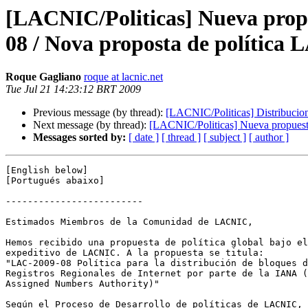
[LACNIC/Politicas] Nueva propu
08 / Nova proposta de política
Roque Gagliano
roque at lacnic.net
Tue Jul 21 14:23:12 BRT 2009
Previous message (by thread):
[LACNIC/Politicas] Distribucione
Next message (by thread):
[LACNIC/Politicas] Nueva propuest
Messages sorted by:
[ date ]
[ thread ]
[ subject ]
[ author ]
[English below]

[Portugués abaixo]

-------------------------

Estimados Miembros de la Comunidad de LACNIC,

Hemos recibido una propuesta de política global bajo el
expeditivo de LACNIC. A la propuesta se titula:

"LAC-2009-08 Política para la distribución de bloques d
Registros Regionales de Internet por parte de la IANA (
Assigned Numbers Authority)"

Según el Proceso de Desarrollo de políticas de LACNIC, 