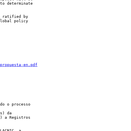
to determinate   

 ratified by  

lobal policy  

propuesta-en.pdf
do o processo  

s) da  

) a Registros  

LACNIC, a  
