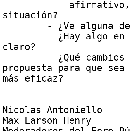
            afirmativo, podría describir sus 
situación?

        - ¿Ve alguna desventaja en esta propuesta?

        - ¿Hay algo en la propuesta que no está 
claro?

        - ¿Qué cambios podrían hacerse a esta 
propuesta para que sea

más eficaz?

Nicolas Antoniello

Max Larson Henry
