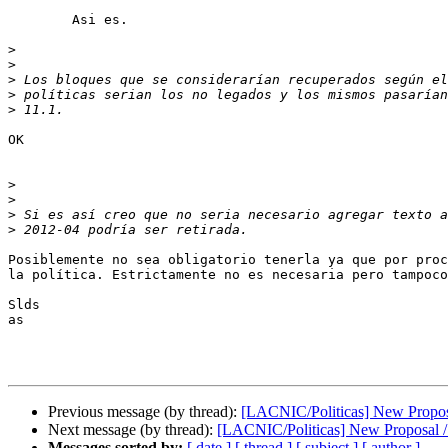
	Asi es.

>
>
>
>
>
OK

>
>
>
>
Posiblemente no sea obligatorio tenerla ya que por proc
la política. Estrictamente no es necesaria pero tampoco
Slds

as

Previous message (by thread):
[LACNIC/Politicas] New Propos
Next message (by thread):
[LACNIC/Politicas] New Proposal /
Messages sorted by:
[ date ]
[ thread ]
[ subject ]
[ author ]