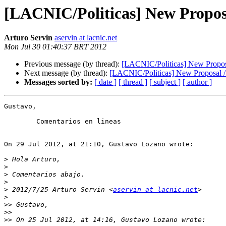
[LACNIC/Politicas] New Propos
Arturo Servin
aservin at lacnic.net
Mon Jul 30 01:40:37 BRT 2012
Previous message (by thread):
[LACNIC/Politicas] New Propos
Next message (by thread):
[LACNIC/Politicas] New Proposal /
Messages sorted by:
[ date ]
[ thread ]
[ subject ]
[ author ]
Gustavo,

	Comentarios en lineas

On 29 Jul 2012, at 21:10, Gustavo Lozano wrote:

>
>
>
>
>
 2012/7/25 Arturo Servin <
aservin at lacnic.net
>
>>
>>
>>