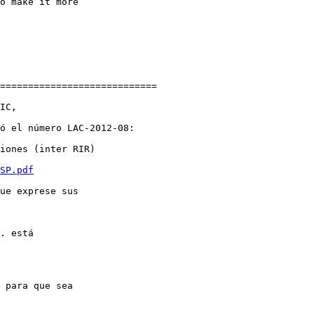
============================

IC,

ó el número LAC-2012-08:

iones (inter RIR)

SP.pdf
ue exprese sus
