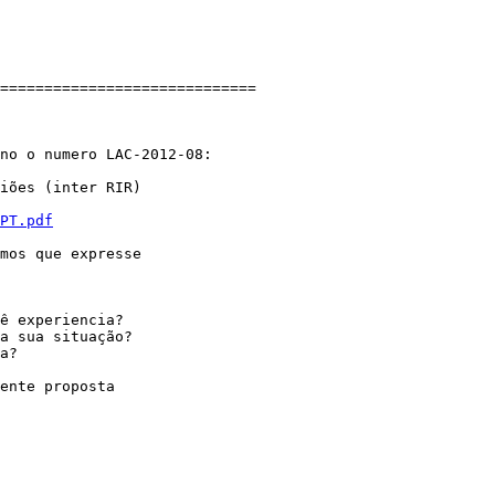
=============================

no o numero LAC-2012-08:

iões (inter RIR)

PT.pdf
mos que expresse
