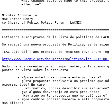
        - What changes could be made to this proposal to make it more

          effective?

Nicolas Antoniello

Max Larson Henry

co-Chairs of Public Policy Forum - LACNIC

=======================================================
Estimados suscriptores de la lista de políticas de LACN
Se recibió una nueva propuesta de Política; se le asign
[LAC-2012-08] Transferencias de recursos IPv4 entre reg
http://www.lacnic.net/documentos/politicas/lac-2012-08-
Dado que sus comentarios son importantes, solicitamos q
puntos de vista sobre la propuesta:

        - ¿Apoya usted o se opone a esta propuesta?

        - ¿Ésta propuesta resolvería un problema que ud. está

experimentado? En caso

            afirmativo, podría describir sus situación?

        - ¿Ve alguna desventaja en esta propuesta?

        - ¿Hay algo en la propuesta que no está claro?

        - ¿Qué cambios podrían hacerse a esta propuesta para que sea

más eficaz?
