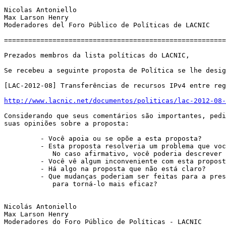
Nicolas Antoniello

Max Larson Henry

Moderadores del Foro Público de Políticas de LACNIC

=======================================================
Prezados membros da lista políticas do LACNIC,

Se recebeu a seguinte proposta de Política se lhe desig
[LAC-2012-08] Transferências de recursos IPv4 entre reg
http://www.lacnic.net/documentos/politicas/lac-2012-08-
Considerando que seus comentários são importantes, pedi
suas opiniões sobre a proposta:

         - Você apoia ou se opõe a esta proposta?

         - Esta proposta resolveria um problema que você experiencia?

            No caso afirmativo, você poderia descrever a sua situação?

         - Você vê algum inconveniente com esta proposta?

         - Há algo na proposta que não está claro?

         - Que mudanças poderiam ser feitas para a presente proposta

            para torná-lo mais eficaz?

Nicolás Antoniello

Max Larson Henry

Moderadores do Foro Público de Políticas - LACNIC
