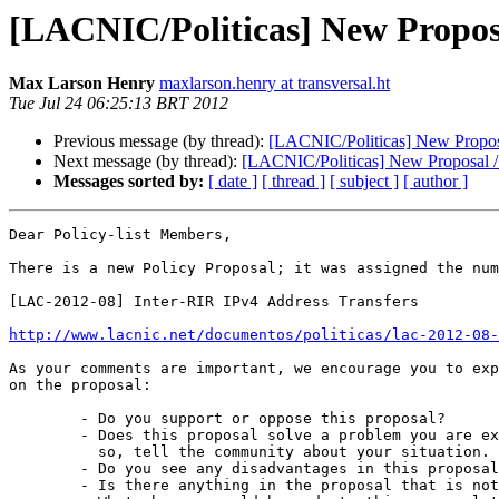
[LACNIC/Politicas] New Propos
Max Larson Henry
maxlarson.henry at transversal.ht
Tue Jul 24 06:25:13 BRT 2012
Previous message (by thread):
[LACNIC/Politicas] New Propos
Next message (by thread):
[LACNIC/Politicas] New Proposal /
Messages sorted by:
[ date ]
[ thread ]
[ subject ]
[ author ]
Dear Policy-list Members,

There is a new Policy Proposal; it was assigned the num
[LAC-2012-08] Inter-RIR IPv4 Address Transfers

http://www.lacnic.net/documentos/politicas/lac-2012-08-
As your comments are important, we encourage you to exp
on the proposal:

        - Do you support or oppose this proposal?

        - Does this proposal solve a problem you are experiencing? If

          so, tell the community about your situation.

        - Do you see any disadvantages in this proposal?

        - Is there anything in the proposal that is not clear?
