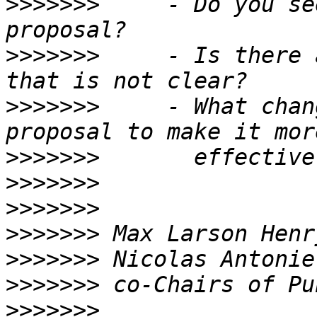
>>>>>>>
     - Do you se
>>>>>>>
     - Is there 
>>>>>>>
     - What chan
>>>>>>>
>>>>>>>
>>>>>>>
>>>>>>>
>>>>>>>
>>>>>>>
>>>>>>>