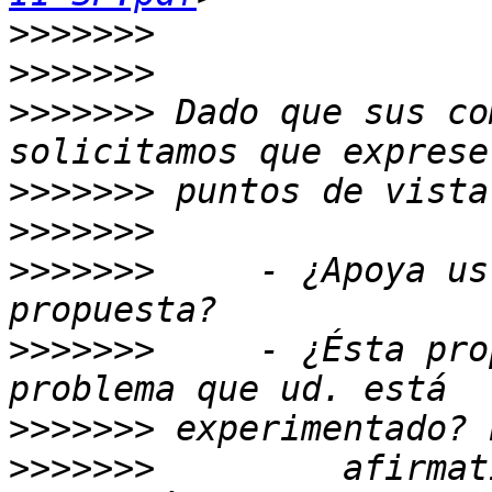
>>>>>>>
>>>>>>>
>>>>>>>
 Dado que sus co
>>>>>>>
>>>>>>>
>>>>>>>
     - ¿Apoya us
>>>>>>>
     - ¿Ésta pro
>>>>>>>
>>>>>>>
         afirmat