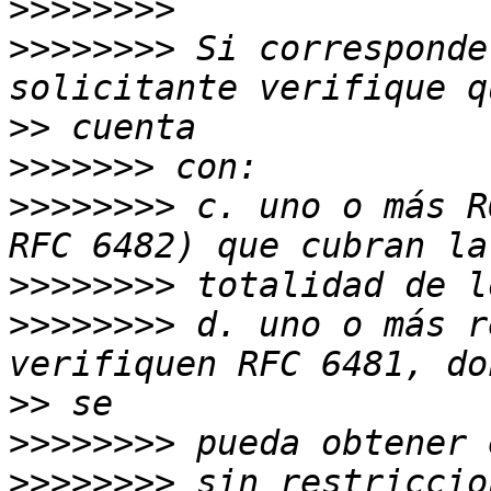
>>>>>>>>
>>>>>>>>
 Si corresponde
>>
>>>>>>>
>>>>>>>>
 c. uno o más R
>>>>>>>>
>>>>>>>>
 d. uno o más r
>>
>>>>>>>>
>>>>>>>>