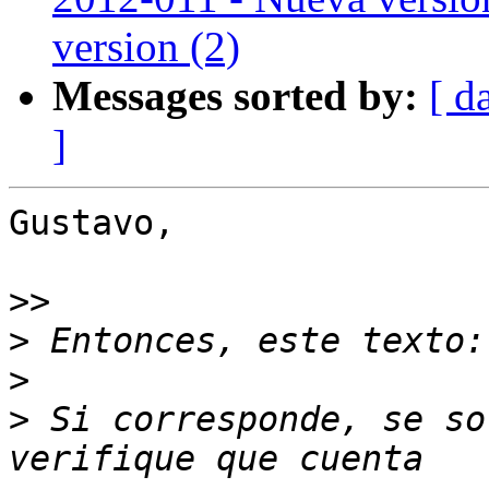
version (2)
Messages sorted by:
[ d
]
Gustavo,

>>
>
>
>
 Si corresponde, se so