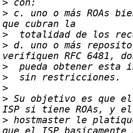
>
>
 c. uno o más ROAs bie
>
>
 d. uno o más reposito
>
>
>
>
 Su objetivo es que el
>
 hostmaster le platiqu