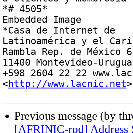
*# 4505*

Embedded Image

*Casa de Internet de

Latinoamérica y el Carib
Rambla Rep. de México 61
11400 Montevideo-Uruguay
+598 2604 22 22 www.lac
<
http://www.lacnic.net
>

Previous message (by th
[AFRINIC-rpd] Address 