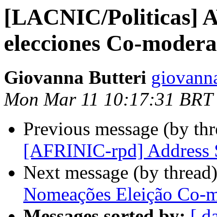
[LACNIC/Politicas] A
elecciones Co-moder
Giovanna Butteri
giovanna
Mon Mar 11 10:17:31 BRT
Previous message (by th
[AFRINIC-rpd] Address 
Next message (by thread
Nomeações Eleição Co-
Messages sorted by:
[ d