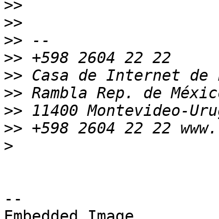
>>
>>
>>
>>
>>
>>
>>
>>
>
-- 

Embedded Image
