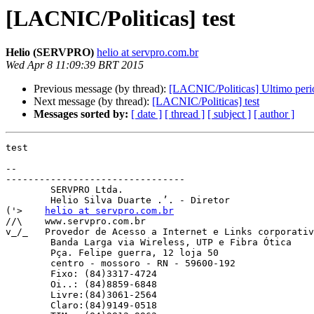
[LACNIC/Politicas] test
Helio (SERVPRO)
helio at servpro.com.br
Wed Apr 8 11:09:39 BRT 2015
Previous message (by thread):
[LACNIC/Politicas] Ultimo perio
Next message (by thread):
[LACNIC/Politicas] test
Messages sorted by:
[ date ]
[ thread ]
[ subject ]
[ author ]
test

-- 

--------------------------------

        SERVPRO Ltda.

        Helio Silva Duarte .’. - Diretor

('>    
helio at servpro.com.br
//\    www.servpro.com.br

v_/_   Provedor de Acesso a Internet e Links corporativ
        Banda Larga via Wireless, UTP e Fibra Ótica

        Pça. Felipe guerra, 12 loja 50

        centro - mossoro - RN - 59600-192

        Fixo: (84)3317-4724

        Oi..: (84)8859-6848

        Livre:(84)3061-2564

        Claro:(84)9149-0518
