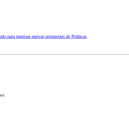
do para ingresar nuevas propuestas de Politicas
os
