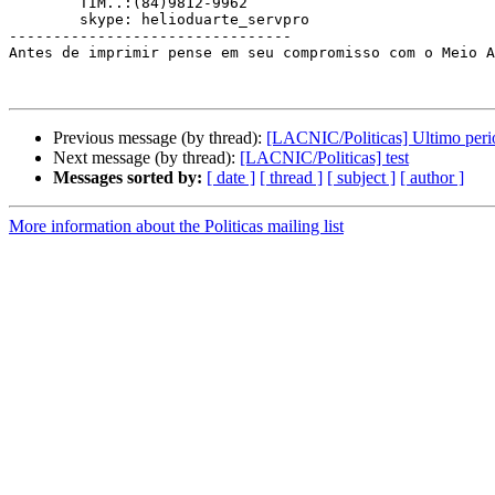
        TIM..:(84)9812-9962

        skype: helioduarte_servpro

--------------------------------

Antes de imprimir pense em seu compromisso com o Meio A
Previous message (by thread):
[LACNIC/Politicas] Ultimo perio
Next message (by thread):
[LACNIC/Politicas] test
Messages sorted by:
[ date ]
[ thread ]
[ subject ]
[ author ]
More information about the Politicas mailing list