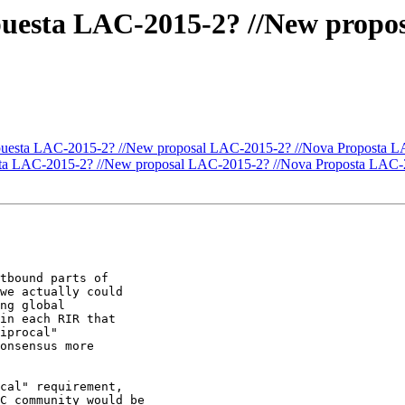
uesta LAC-2015-2? //New propo
puesta LAC-2015-2? //New proposal LAC-2015-2? //Nova Proposta 
ta LAC-2015-2? //New proposal LAC-2015-2? //Nova Proposta LAC-
tbound parts of

we actually could

ng global

in each RIR that

iprocal"

onsensus more

cal" requirement,

C community would be
