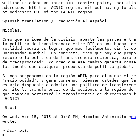
willing to adopt an Inter-RIR transfer policy that allo
addresses INTO the LACNIC region, without having to als
of addresses OUT of the LACNIC region?

Spanish translation / Traducción al español:

Nicolas,

Creo que su idea de la división aparte las partes entra
la política de transferencia entre RIR es una buena ide
realidad podríamos lograr que más fácilmente, sin la de
unanimidad mundial. En concreto, creo que hay que propo
requiere la política de transferencia recíproca, para e
de "reciprocidad". Yo creo que ese cambio ganaría conse
fácilmente que cualquier propuesta de política global.

Si nos proponemos en la región ARIN para eliminar el re
"reciprocidad", y gana consenso, piensan ustedes que la
estaría dispuesto a adoptar una política de transferenc
permite la transferencia de direcciones a la región de 
que también permitirá la transferencia de direcciones f
LACNIC?

-Scott

On Wed, Apr 15, 2015 at 3:48 PM, Nicolas Antoniello <
na
wrote:

>
>