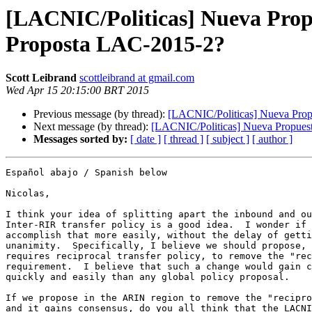
[LACNIC/Politicas] Nueva Prop
Proposta LAC-2015-2?
Scott Leibrand
scottleibrand at gmail.com
Wed Apr 15 20:15:00 BRT 2015
Previous message (by thread):
[LACNIC/Politicas] Nueva Pro
Next message (by thread):
[LACNIC/Politicas] Nueva Propues
Messages sorted by:
[ date ]
[ thread ]
[ subject ]
[ author ]
Español abajo / Spanish below

Nicolas,

I think your idea of splitting apart the inbound and ou
Inter-RIR transfer policy is a good idea.  I wonder if 
accomplish that more easily, without the delay of getti
unanimity.  Specifically, I believe we should propose, 
requires reciprocal transfer policy, to remove the "rec
requirement.  I believe that such a change would gain c
quickly and easily than any global policy proposal.

If we propose in the ARIN region to remove the "recipro
and it gains consensus, do you all think that the LACNI