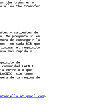
ws the transfer of

o allow the transfer

ntes y salientes de

a. Me pregunto si en

mora de conseguir la

ner, en cada RIR que

liminar el requisito

nso más rápida y

quisito de

 comunidad LACNIC

ia entre RIR que

LACNIC, sin tener

uera de la región de

ntoniello at gmail.com
>
