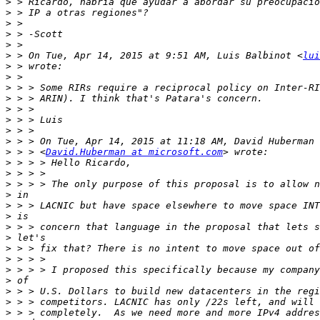
>
>
>
>
>
>
 > On Tue, Apr 14, 2015 at 9:51 AM, Luis Balbinot <
lui
>
>
>
>
>
>
>
>
>
 > > <
David.Huberman at microsoft.com
>
>
>
>
>
>
>
>
>
>
>
>
>
>
>