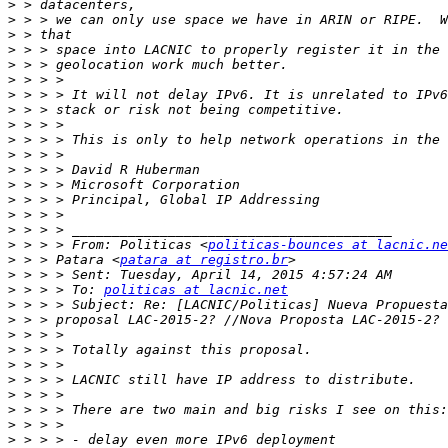
>
>
>
>
>
>
>
>
>
>
>
>
>
>
>
>
>
 > > > From: Politicas <
politicas-bounces at lacnic.ne
>
 > > Patara <
patara at registro.br
>
>
 > > > To: 
politicas at lacnic.net
>
>
>
>
>
>
>
>
>
>