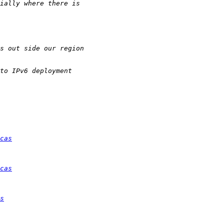
cas
cas
s