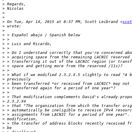
>
>
>
>
>
 On Tue, Apr 14, 2015 at 8:37 PM, Scott Leibrand <
scot
>
>
>
>
>
>
>
>
>
>
>
>
>
>
>
>
>
>
>
>
>
>
>
>