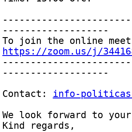
-----------------------
-------------------

https://zoom.us/j/34416

----------------------
-------------------

Contact: 
info-politicas
We look forward to your
Kind regards,
