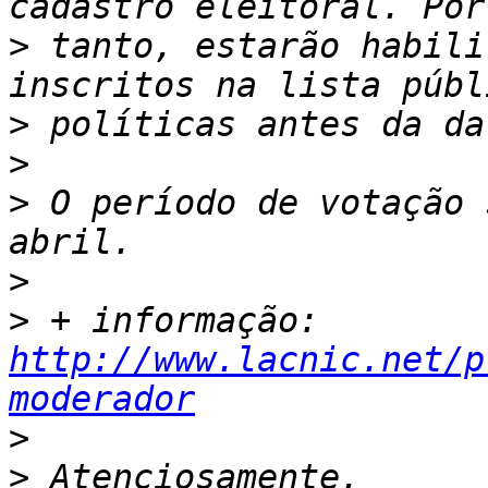
>
 tanto, estarão habili
>
>
>
 O período de votação 
>
>
 + informação: 
http://www.lacnic.net/p
moderador
>
>