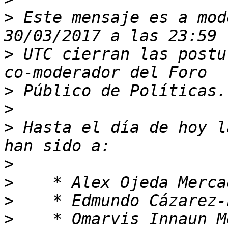
>
 Este mensaje es a mod
>
 UTC cierran las postu
>
>
>
 Hasta el día de hoy l
>
>
>
>