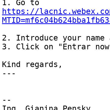
https://lacnic.webex.co
MTID=mf6c04b624bba1fb63
2. Introduce your name 
3. Click on "Entrar now"
Kind regards,

---

-- 

Ing. Gianina Pensky
