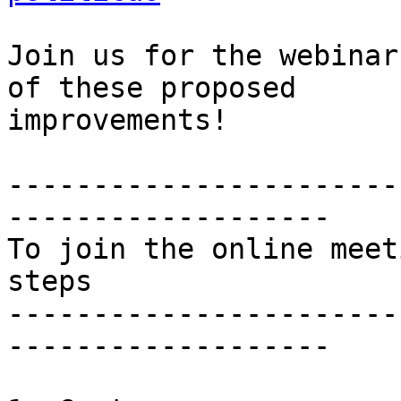
Join us for the webinar
of these proposed 

improvements!

-----------------------
-------------------

To join the online meet
steps

-----------------------
-------------------
