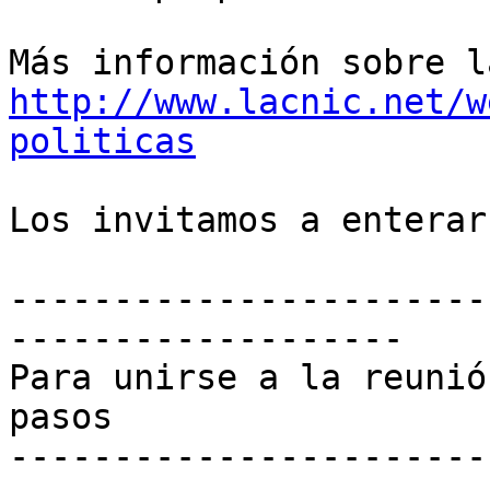
http://www.lacnic.net/w
politicas
Los invitamos a enterar
-----------------------
-------------------

Para unirse a la reunió
pasos

-----------------------