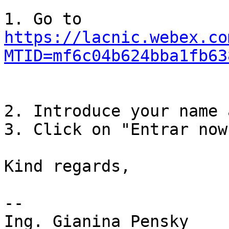
https://lacnic.webex.co
MTID=mf6c04b624bba1fb63
2. Introduce your name 
3. Click on "Entrar now"
Kind regards,

-- 

Ing. Gianina Pensky
