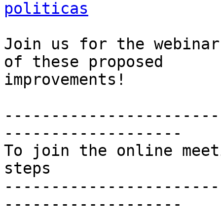
politicas
Join us for the webinar
of these proposed 

improvements!

-----------------------
-------------------

To join the online meet
steps

-----------------------
-------------------
