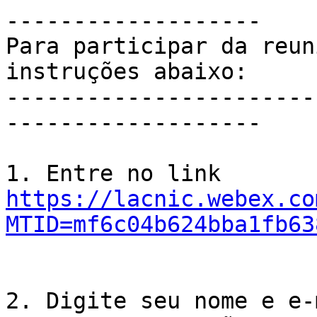
-------------------

Para participar da reun
instruções abaixo:

-----------------------
-------------------

https://lacnic.webex.co
MTID=mf6c04b624bba1fb63
2. Digite seu nome e e-