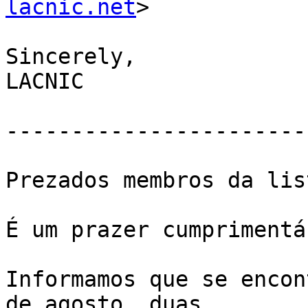
lacnic.net
>

Sincerely,

LACNIC

-----------------------
Prezados membros da list
É um prazer cumprimentá
Informamos que se encon
de agosto, duas 
