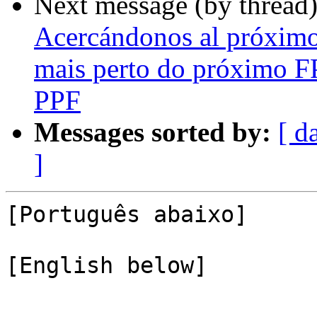
Next message (by thread
Acercándonos al próxim
mais perto do próximo F
PPF
Messages sorted by:
[ d
]
[Português abaixo]

[English below]
