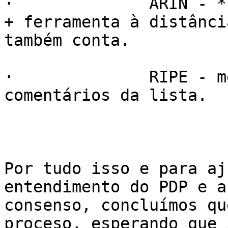
·              ARIN - *
+ ferramenta à distância
também conta.

·              RIPE - m
comentários da lista.

Por tudo isso e para aj
entendimento do PDP e a
consenso, concluímos qu
proceso, esperando que i