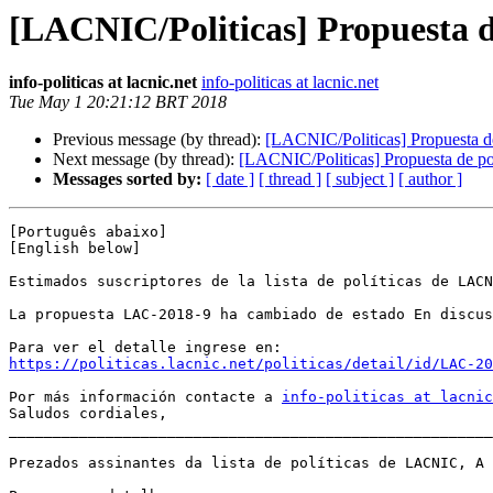
[LACNIC/Politicas] Propuesta d
info-politicas at lacnic.net
info-politicas at lacnic.net
Tue May 1 20:21:12 BRT 2018
Previous message (by thread):
[LACNIC/Politicas] Propuesta d
Next message (by thread):
[LACNIC/Politicas] Propuesta de p
Messages sorted by:
[ date ]
[ thread ]
[ subject ]
[ author ]
﻿[Português abaixo]

[English below]

Estimados suscriptores de la lista de políticas de LACN
La propuesta LAC-2018-9 ha cambiado de estado En discus
https://politicas.lacnic.net/politicas/detail/id/LAC-20
Por más información contacte a 
info-politicas at lacnic
Saludos cordiales, 

_______________________________________________________
﻿Prezados assinantes da lista de políticas de LACNIC, A