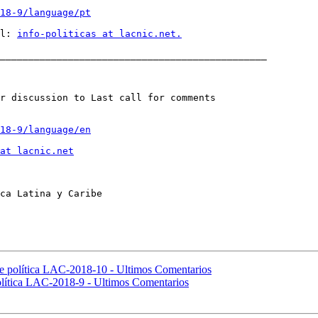
18-9/language/pt
l: 
info-politicas at lacnic.net.
_______________________________________________

r discussion to Last call for comments

18-9/language/en
at lacnic.net
ca Latina y Caribe

e política LAC-2018-10 - Ultimos Comentarios
olítica LAC-2018-9 - Ultimos Comentarios