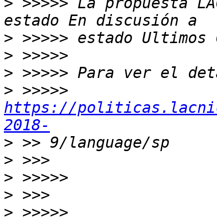
>
 >>>>> La propuesta LA
>
>
>
>
 >>>>> 
https://politicas.lacni
2018-
>
>
>
>
>