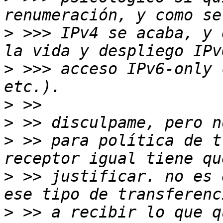
>
 >>> IPv4 se acaba, y 
>
 >>> acceso IPv6-only 
>
>
>
 >> para política de t
>
 >> justificar. no es 
>