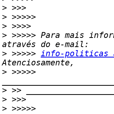
>
>
>
>
 >>>>> Para mais infor
>
 >>>>> 
info-politicas 
>
 >>>>> 
>
>
>