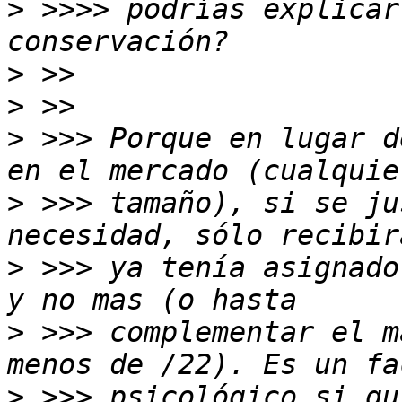
>
 >>>> podrías explicar
>
>
>
 >>> Porque en lugar d
>
 >>> tamaño), si se ju
>
 >>> ya tenía asignado
>
 >>> complementar el m
>
 >>> psicológico si qu