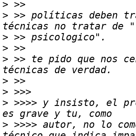
>
>
 >> políticas deben tr
>
>
>
 >> te pido que nos ce
>
>
>
 >>>> y insisto, el pr
>
 >>>> autor, no lo com