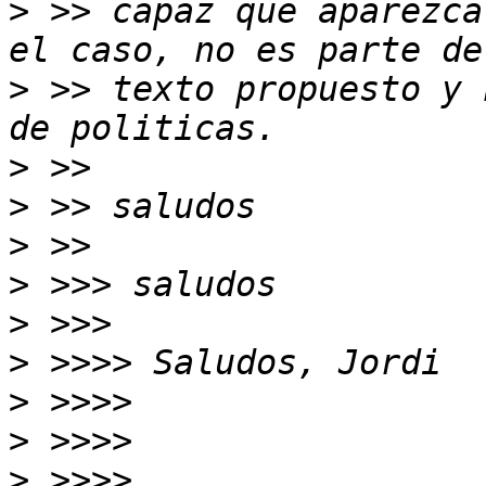
>
 >> capaz que aparezca
>
 >> texto propuesto y 
>
>
>
>
>
>
>
>
>