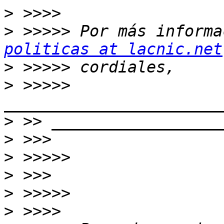
>
>
 >>>>> Por más informa
politicas at lacnic.net
>
>
 >>>>> 
>
>
>
>
>
>