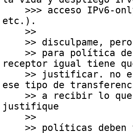
    >>> acceso IPv6-only con 464XLAT, por ejemplo, 
etc.).

    >>

    >> disculpame, pero no tiene sentido.

    >> para política de transferencia en vigor, el 
receptor igual tiene que
    >> justificar. no es el caso de que por hacer 
ese tipo de transferenc
    >> a recibir lo que quiera sin que lo 
justifique

    >>

    >> políticas deben tratar temas y necesidades 