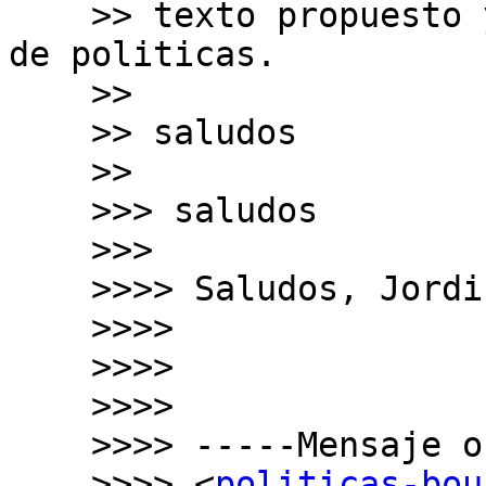
    >> texto propuesto y no figuraría en el manual 
de politicas.

    >>

    >> saludos

    >>

    >>> saludos

    >>>

    >>>> Saludos, Jordi

    >>>>

    >>>>

    >>>>

    >>>> ﻿-----Mensaje original----- De: Politicas

    >>>> <
politicas-bou