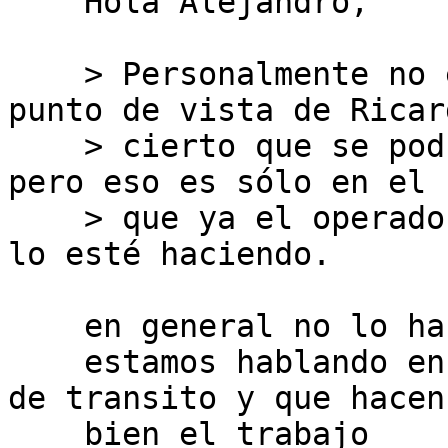
    Hola Alejandro,

    > Personalmente no estoy de acuerdo con el 
punto de vista de Ricar
    > cierto que se podría presentar desagregación 
pero eso es sólo en el c
    > que ya el operador que presta el servicio no 
lo esté haciendo.

    en general no lo hacen.

    estamos hablando en gran mayoria de provedores 
de transito y que hacen

    bien el trabajo
