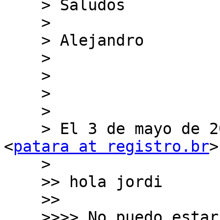
    > Saludos

    > 

    > Alejandro

    > 

    > 

    > 

    > 

    > El 3 de mayo de 2018, 15:53, Ricardo Patara 
<
patara at registro.br
>
    > 

    >> hola jordi

    >>

    >>>> No puedo estar de acuerdo contigo. Como 