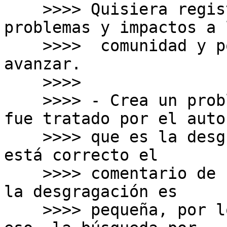
    >>>> Quisiera registrar que la política tiene 
problemas y impactos a l
    >>>>  comunidad y por lo tanto no debe 
avanzar.

    >>>>

    >>>> - Crea un problema técnico serio que no 
fue tratado por el autor
    >>>> que es la desgregación en alto grado (no 
está correcto el

    >>>> comentario de una persona en el foro que 
la desgragación es

    >>>> pequeña, por lo contrario, es alto). Con 