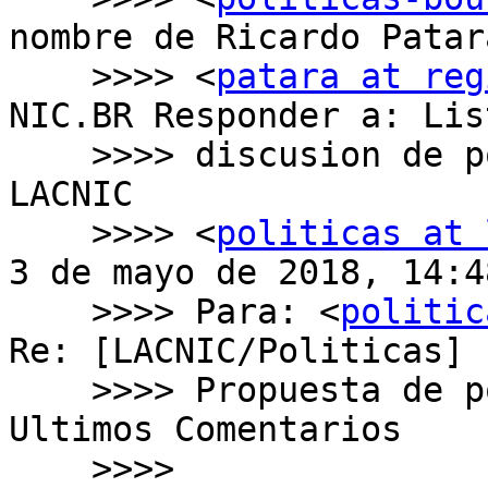
nombre de Ricardo Patara
    >>>> <
patara at reg
NIC.BR Responder a: Lis
    >>>> discusion de politicas de la comunidad de 
LACNIC

    >>>> <
politicas at 
3 de mayo de 2018, 14:48
    >>>> Para: <
politic
Re: [LACNIC/Politicas]

    >>>> Propuesta de política LAC-2018-9 - 
Ultimos Comentarios

    >>>>
