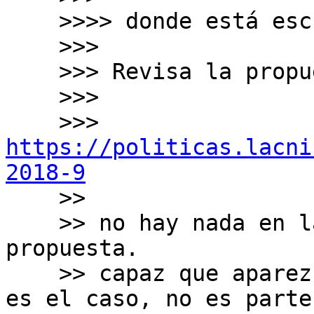
    >>>> donde está escrito eso?

    >>>

    >>> Revisa la propuesta:

    >>>

    >>> 
https://politicas.lacni
2018-9

    >>

    >> no hay nada en la parte del "Texto" de la 
propuesta.

    >> capaz que aparezca en otra parte, pero si 
es el caso, no es parte 