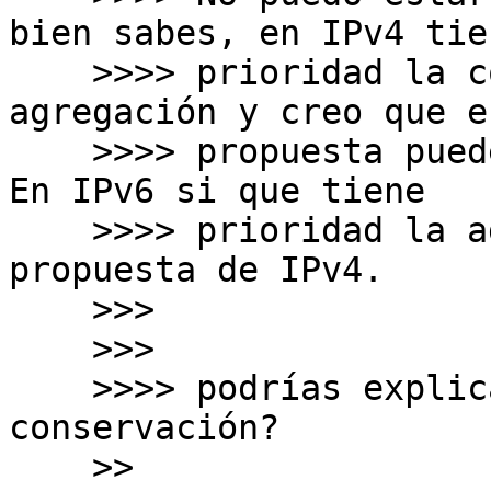
bien sabes, en IPv4 tien
    >>>> prioridad la conservación frente a la 
agregación y creo que es
    >>>> propuesta puede ayudar a la conservación. 
En IPv6 si que tiene

    >>>> prioridad la agregación, pero esto es una 
propuesta de IPv4.

    >>>

    >>>

    >>>> podrías explicar porqué ayudar en la 
conservación?

    >>
