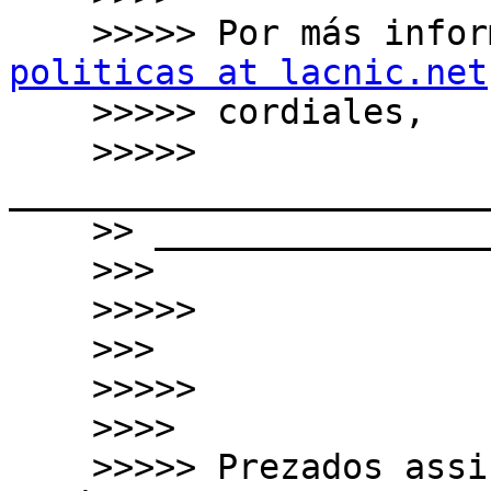
    >>>>> Por más inf
politicas at lacnic.net
    >>>>> cordiales,

    >>>>> 
_______________________
    >> __________________________________________

    >>>

    >>>>>

    >>>

    >>>>>

    >>>>

    >>>>> ﻿Prezados assinantes da lista de 