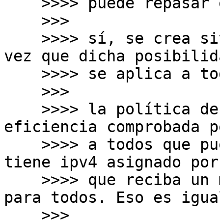
    >>>> puede repasar el video para confirmarlo.

    >>>

    >>>> sí, se crea situación de desiguladad una 
vez que dicha posibilid
    >>>> se aplica a todos.

    >>>

    >>>> la política de terminación activa y con 
eficiencia comprobada p
    >>>> a todos que pueden justificar (y que no 
tiene ipv4 asignado por
    >>>> que reciba un mínino que es lo *mismo* 
para todos. Eso es igua
    >>>
