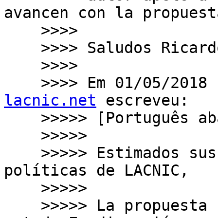
avancen con la propuesta
    >>>>

    >>>> Saludos Ricardo Patara

    >>>>

    >>>> Em 01/05/2018
lacnic.net
 escreveu:

    >>>>> [Português abaixo] [English below]

    >>>>>

    >>>>> Estimados suscriptores de la lista de 
políticas de LACNIC,

    >>>>>

    >>>>> La propuesta LAC-2018-9 ha cambiado de 