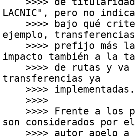
    >>>> de titularidad en el whois, a través de 
LACNIC", pero no indica

    >>>> bajo qué criterios. Se permitiría, por 
ejemplo, transferencias 
    >>>> prefijo más largo que /24, lo que tiene 
impacto también a la tab
    >>>> de rutas y va en contra políticas de 
transferencias ya

    >>>> implementadas.

    >>>>

    >>>> Frente a los puntos presentados y que no 
son considerados por el

    >>>> autor apelo a los moderadores que no 