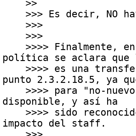
    >>

    >>> Es decir, NO hay diferencia.

    >>>

    >>>

    >>>> Finalmente, en la propuesta de la 
política se aclara que 
    >>>> es una transferencia con la excepción del 
punto 2.3.2.18.5, ya que
    >>>> para "no-nuevos-entrantes" no hay espacio 
disponible, y así ha

    >>>> sido reconocido por el análisis de 
impacto del staff.

    >>>
