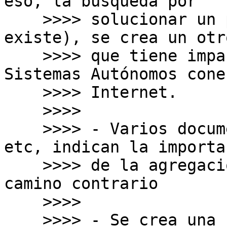
eso, la búsqueda por

    >>>> solucionar un problema (que a mi ver no 
existe), se crea un otro
    >>>> que tiene impacto a todos los demás 
Sistemas Autónomos cone
    >>>> Internet.

    >>>>

    >>>> - Varios documentos, políticas, BCPs, 
etc, indican la importan
    >>>> de la agregación. Esa propuesta sigue el 
camino contrario

    >>>>

    >>>> - Se crea una situación de desigualdad 