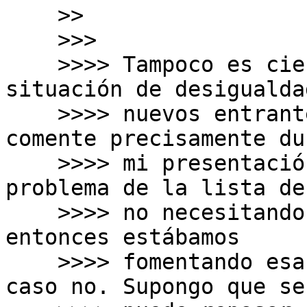
    >>

    >>>

    >>>> Tampoco es cierto que se produzca una 
situación de desigualda
    >>>> nuevos entrantes, y de hecho esto lo 
comente precisamente du
    >>>> mi presentación. Si se resolvía el 
problema de la lista de
    >>>> no necesitando la devolución del prefijo, 
entonces estábamos

    >>>> fomentando esa desigualdad, pero en este 
caso no. Supongo que se
