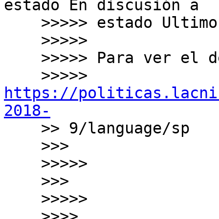
estado En discusión a

    >>>>> estado Ultimos Comentarios.

    >>>>>

    >>>>> Para ver el detalle ingrese en:

    >>>>> 
https://politicas.lacni
2018-

    >> 9/language/sp

    >>>

    >>>>>

    >>>

    >>>>>

    >>>>
