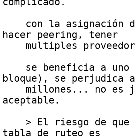
complicado.

    con la asignación directa del RIR/NIR podrá 
hacer peering, tener

    multiples proveedores igualmente.

    se beneficia a uno (a quién se le cede el 
bloque), se perjudica a

    millones... no es justo. Ni tecnicamente 
aceptable.

    > El riesgo de que se impacte negativamente la 
tabla de ruteo es
