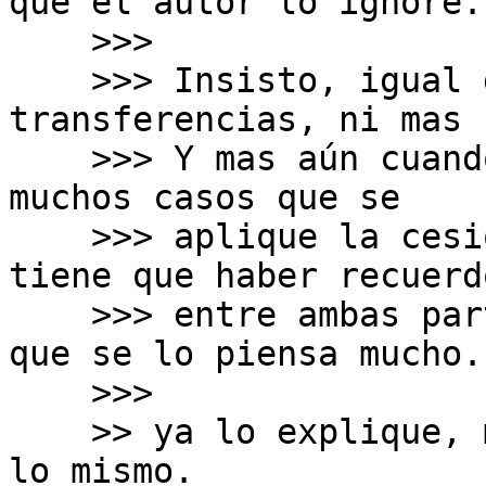
que el autor lo ignore.

    >>>

    >>> Insisto, igual de grave que con las 
transferencias, ni mas 
    >>> Y mas aún cuando es poco probable que haya 
muchos casos que se

    >>> aplique la cesión, porque te recuerdo que 
tiene que haber recuerdo
    >>> entre ambas partes, y el que cede, seguro 
que se lo piensa mucho.

    >>>

    >> ya lo explique, más de una vez, que no es 
lo mismo.
