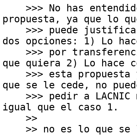
    >>> No has entendido creo, ese detalle de la 
propuesta, ya que lo que
    >>> puede justificar a LACNIC es lo mismo. Hay 
dos opciones: 1) Lo hace
    >>> por transferencias y puede "comprar" lo 
que quiera 2) Lo hace co
    >>> esta propuesta y si tiene mas de un /22 
que se le cede, no puede
    >>> pedir a LACNIC mas. Si necesita mas es 
igual que el caso 1.

    >>

    >> no es lo que se le en la política
