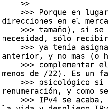
    >>

    >>> Porque en lugar de adquirir mas 
direcciones en el merca
    >>> tamaño), si se justifica a LACNIC la 
necesidad, sólo recibir
    >>> ya tenía asignado por su proveedor 
anterior, y no mas (o ha
    >>> complementar el máximo admisible si tenia 
menos de /22). Es un fac
    >>> psicológico si quieres (me facilitan la 
renumeración, y como se 
    >>> IPv4 se acaba, y que es mas caro, me busco 
la vida y despliego IPv6