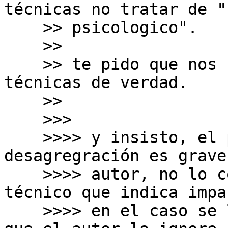
técnicas no tratar de "
    >> psicologico".

    >>

    >> te pido que nos centremos en cuestiones 
técnicas de verdad.

    >>

    >>>

    >>>> y insisto, el problema de la 
desagregración es grave
    >>>> autor, no lo comenta. es un problema 
técnico que indica impa
    >>>> en el caso se la implemente. no está bien 