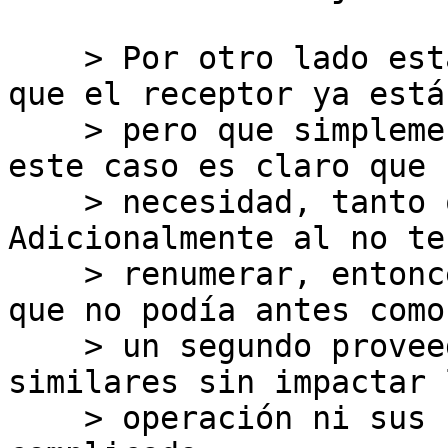
    > Por otro lado estamos hablando de un bloque 
que el receptor ya está
    > pero que simplemente no le pertenece aún, en 
este caso es claro que h
    > necesidad, tanto que ya las está usando. 
Adicionalmente al no te
    > renumerar, entonces ahora puede hacer cosas 
que no podía antes como
    > un segundo proveedor, hacer peering y cosas 
similares sin impactar l
    > operación ni sus usuarios que es algo 