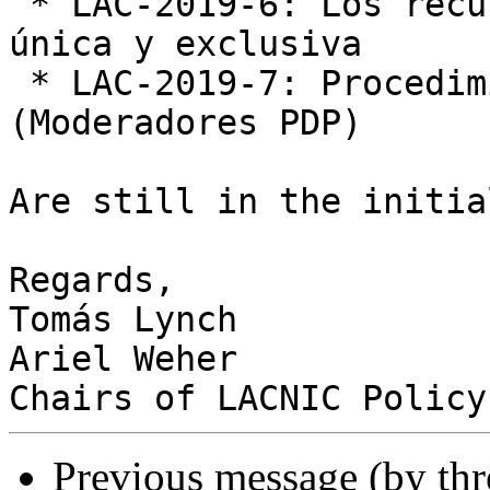
 * LAC-2019-6: Los recursos se asignan de forma 
única y exclusiva

 * LAC-2019-7: Procedimiento Electoral 
(Moderadores PDP)

Are still in the initia
Regards,

Tomás Lynch

Ariel Weher

Previous message (by th