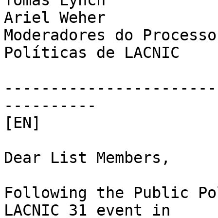
Tomás Lynch

Ariel Weher

Moderadores do Processo
Políticas de LACNIC

-----------------------
----------

[EN]

Dear List Members,

Following the Public Po
LACNIC 31 event in
