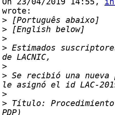
On 23/04/2019 14:55, 
in
wrote:

>
>
>
>
 Estimados suscriptore
>
>
 Se recibió una nueva 
>
>
 Título: Procedimiento