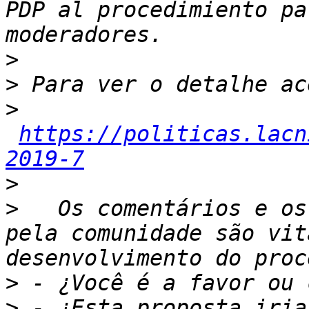
PDP al procedimiento pa
>
>
>
https://politicas.lacn
2019-7
>
>
   Os comentários e os
pela comunidade são vit
>
>
 - ¿Esta proposta iria