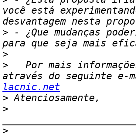
você está experimentand
>
 - ¿Que mudanças poder
>
>
   Por mais informaçõe
através do seguinte e-m
lacnic.net
>
>
>