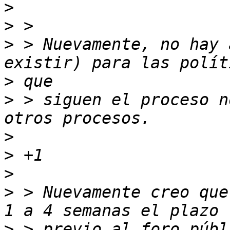
>
>
>
 > Nuevamente, no hay 
>
>
 > siguen el proceso n
>
>
>
>
 > Nuevamente creo que
>
 > previo al foro públ