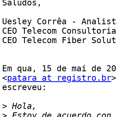
Saludos,

Uesley Corrêa - Analist
CEO Telecom Consultoria
CEO Telecom Fiber Soluti
Em qua, 15 de mai de 20
<
patara at registro.br
>

escreveu:

>
>
 Estoy de acuerdo con 