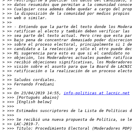
>
>
>
>
>
>
>
>
>
>
>
>
>
>
>
>
>
>
>
>
>
>
 >> On 23/04/2019 14:55, 
info-politicas at lacnic.net
>
>
>
>
>
>
>
>