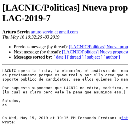
[LACNIC/Politicas] Nueva prop
LAC-2019-7
Arturo Servin
arturo.servin at gmail.com
Thu May 16 10:32:26 -03 2019
Previous message (by thread):
[LACNIC/Politicas] Nueva pro
Next message (by thread):
[LACNIC/Politicas] Nueva propues
Messages sorted by:
[ date ]
[ thread ]
[ subject ]
[ author ]
LACNIC opera la lista, la elección, el análisis de impa
es precisamente porque es neutral y por ello creo que e
soporte publico de candidatos, sea ellos quienes lo man
Por supuesto suponemos que LACNIC no edita, modifica, e
(lo cual es claro pero vale la pena que asumimos eso.)

Saludos,

as

On Wed, May 15, 2019 at 10:15 PM Fernando Frediani <
fhf
wrote:
