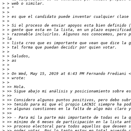
>
>
>
>
>
>
>
>
>
>
>
>
>
>
>
>
>
 > On Wed, May 15, 2019 at 6:43 PM Fernando Frediani <
>
>
>
>
>
>
>
>
>
>
>
>
>