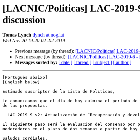
[LACNIC/Politicas] LAC-2019-9 - 
discussion
Tomas Lynch
tlynch at nog.lat
Wed Nov 20 19:20:02 -02 2019
Previous message (by thread):
[LACNIC/Politicas] LAC-2019-2, 
Next message (by thread):
[LACNIC/Politicas] LAC-2019-6 - Fin 
Messages sorted by:
[ date ]
[ thread ]
[ subject ]
[ author ]
[Português abaixo]

[English below]

Estimado suscriptor de la Lista de Políticas,

Le comunicamos que el día de hoy culmina el período de 
de las propuestas:

- LAC-2019-9 v2: Actualización de “Recuperación y devol
El siguiente paso será la evaluación del consenso por p
moderadores en el plazo de dos semanas a partir de hoy.

Saludos cordiales,
