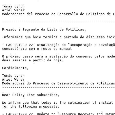
Tomás Lynch

Ariel Weher

Moderadores del Proceso de Desarrollo de Políticas de L
-------------------------------------------------------
Prezado integrante da Lista de Políticas,

Informamos que hoje termina o período de discussão inic
- LAC-2019-9 v2: Atualização de “Recuperação e devoluçã
consistência com o resto do manual

O próximo passo será a avaliação do consenso pelos mode
duas semanas a partir de hoje.

Cordialmente,

Tomás Lynch

Ariel Weher

Moderadores do Processo de Desenvolvimento de Políticas
-------------------------------------------------------
Dear Policy List subscriber,

We inform you that today is the culmination of initial 
for the following proposals:

- LAC-2019-9 v2: Update to “Resource Recovery and Retur