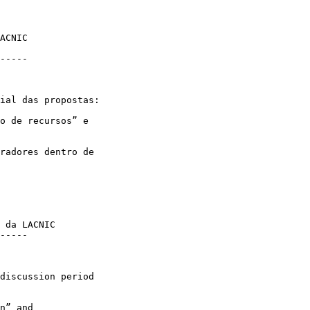
ACNIC

-----

ial das propostas:

o de recursos” e 

radores dentro de 

 da LACNIC

-----

discussion period 

n” and 
