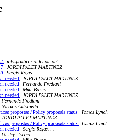
e
-7
info-politicas at lacnic.net
-7
JORDI PALET MARTINEZ
-9
Sergio Rojas. . .
tion needed
JORDI PALET MARTINEZ
tion needed
Fernando Frediani
tion needed
Mike Burns
tion needed
JORDI PALET MARTINEZ
Fernando Frediani
Nicolas Antoniello
ticas propostas / Policy proposals status
Tomas Lynch
JORDI PALET MARTINEZ
ticas propostas / Policy proposals status
Tomas Lynch
tion needed
Sergio Rojas. . .
Uesley Correa