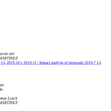
lacnic.net
 MARTINEZ
v3, 2019-10 e 2019-11 / Impact analysis of proposals 2019-7 v3,
ani
lo
omas Lynch
 MARTINEZ