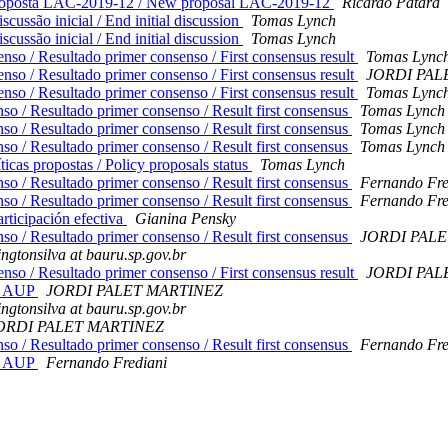
roposta LAC-2019-12 / New proposal LAC-2019-12
Ricardo Patara
cussão inicial / End initial discussion
Tomas Lynch
cussão inicial / End initial discussion
Tomas Lynch
o / Resultado primer consenso / First consensus result
Tomas Lync
o / Resultado primer consenso / First consensus result
JORDI PAL
o / Resultado primer consenso / First consensus result
Tomas Lync
 / Resultado primer consenso / Result first consensus
Tomas Lynch
 / Resultado primer consenso / Result first consensus
Tomas Lynch
 / Resultado primer consenso / Result first consensus
Tomas Lynch
ticas propostas / Policy proposals status
Tomas Lynch
 / Resultado primer consenso / Result first consensus
Fernando Fre
 / Resultado primer consenso / Result first consensus
Fernando Fre
rticipación efectiva
Gianina Pensky
 / Resultado primer consenso / Result first consensus
JORDI PAL
ingtonsilva at bauru.sp.gov.br
o / Resultado primer consenso / First consensus result
JORDI PAL
el AUP
JORDI PALET MARTINEZ
ingtonsilva at bauru.sp.gov.br
ORDI PALET MARTINEZ
 / Resultado primer consenso / Result first consensus
Fernando Fre
el AUP
Fernando Frediani