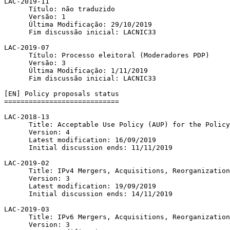
LAC-2019-11

      Título: não traduzido

      Versão: 1

      Última Modificação: 29/10/2019

      Fim discussão inicial: LACNIC33

LAC-2019-07

      Título: Processo eleitoral (Moderadores PDP)

      Versão: 3

      Última Modificação: 1/11/2019

      Fim discussão inicial: LACNIC33

[EN] Policy proposals status

============================

LAC-2018-13

      Title: Acceptable Use Policy (AUP) for the Policy List

      Version: 4

      Latest modification: 16/09/2019

      Initial discussion ends: 11/11/2019

LAC-2019-02

      Title: IPv4 Mergers, Acquisitions, Reorganizations and Relocations

      Version: 3

      Latest modification: 19/09/2019

      Initial discussion ends: 14/11/2019

LAC-2019-03

      Title: IPv6 Mergers, Acquisitions, Reorganizations and Relocations

      Version: 3
