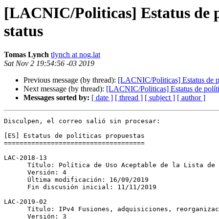
[LACNIC/Politicas] Estatus de po
status
Tomas Lynch
tlynch at nog.lat
Sat Nov 2 19:54:56 -03 2019
Previous message (by thread):
[LACNIC/Politicas] Estatus de pol
Next message (by thread):
[LACNIC/Politicas] Estatus de polític
Messages sorted by:
[ date ]
[ thread ]
[ subject ]
[ author ]
Disculpen, el correo salió sin procesar:

[ES] Estatus de políticas propuestas

====================================

LAC-2018-13

      Título: Política de Uso Aceptable de la Lista de Políticas (AUP)

      Versión: 4

      Última modificación: 16/09/2019

      Fin discusión inicial: 11/11/2019

LAC-2019-02

      Título: IPv4 Fusiones, adquisiciones, reorganizaciones y reubicaciones

      Versión: 3
