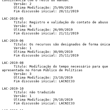
consistência com o resto do manual

      Versão: 2

      Última Modificação: 25/09/2019

      Fim discussão inicial: 20/11/2019

LAC-2018-05

      Título: Registro e validação do contato de abuso

      Versão: 6

      Última Modificação: 26/09/2019

      Fim discussão inicial: 21/11/2019

LAC-2019-06

      Título: Os recursos são designados de forma única e exclusiva

      Versão: 1

      Última Modificação: 30/09/2019

      Fim discussão inicial: 25/11/2019

LAC-2019-08

      Título: Modificação do tempo necessário para que uma proposta seja 

apresentada no Fórum Público de Políticas

      Versão: 3

      Última Modificação: 23/10/2019

      Fim discussão inicial: LACNIC33

LAC-2019-10

      Título: não traduzido

      Versão: 1

      Última Modificação: 29/10/2019

      Fim discussão inicial: LACNIC33
