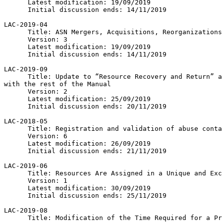
      Latest modification: 19/09/2019

      Initial discussion ends: 14/11/2019

LAC-2019-04

      Title: ASN Mergers, Acquisitions, Reorganizations and Relocations

      Version: 3

      Latest modification: 19/09/2019

      Initial discussion ends: 14/11/2019

LAC-2019-09

      Title: Update to “Resource Recovery and Return” and consistency 

with the rest of the Manual

      Version: 2

      Latest modification: 25/09/2019

      Initial discussion ends: 20/11/2019

LAC-2018-05

      Title: Registration and validation of abuse contact

      Version: 6

      Latest modification: 26/09/2019

      Initial discussion ends: 21/11/2019

LAC-2019-06

      Title: Resources Are Assigned in a Unique and Exclusive Capacity

      Version: 1

      Latest modification: 30/09/2019

      Initial discussion ends: 25/11/2019

LAC-2019-08

      Title: Modification of the Time Required for a Proposal to be 
