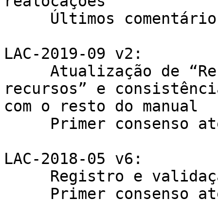
realocações

     Últimos comentários até 26/12/2019

LAC-2019-09 v2:

     Atualização de “Recuperação e devolução de 
recursos” e consistência
com o resto do manual

     Primer consenso até 4/12/2019

LAC-2018-05 v6:

     Registro e validação do contato de abuso

     Primer consenso até 5/12/2019
