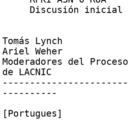
     Discusión inicial hasta próximo LACNIC

Tomás Lynch

Ariel Weher

Moderadores del Proceso
de LACNIC

-----------------------
----------

[Portugues]
