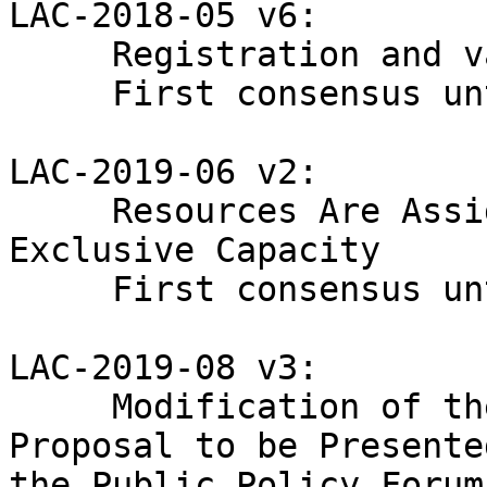
LAC-2018-05 v6:

     Registration and validation of abuse contact

     First consensus until 5/12/2019

LAC-2019-06 v2:

     Resources Are Assigned in a Unique and 
Exclusive Capacity

     First consensus until 9/12/2019

LAC-2019-08 v3:

     Modification of the Time Required for a 
Proposal to be Presente
the Public Policy Forum
