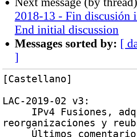
Next message (by thread
2018-13 - Fin discusión in
End initial discussion
Messages sorted by:
[ d
]
[Castellano]

LAC-2019-02 v3:

     IPv4 Fusiones, adquisiciones, 
reorganizaciones y reub
     Últimos comentarios hasta 26/12/2019
