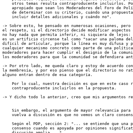
    otros temas resulta contraproducente incluirlos. Por lo tanto, es 

    apropiado que sean los Moderadores del Foro de Políticas, los encargados 

    de determinar con su criterio, cuándo una propuesta de política puede 

    incluir detalles adicionales y cuándo no".

-> Sobre esto, he pensado en numerosas ocasiones, pero 
el respeto, si el directorio decide modificar aspectos 
no hay nada que permita inferir, ni siquiera de lejos: 
es un artificio circense tal como "sacar una paloma del
difícil de articular, porque la línea es muy difusa y p
cualquier mecanismo concreto como parte de una política
moderadores para hacer cumplir el designio de la comuni
los moderadores para que la comunidad se defendiera ant
-> Por otro lado, me queda claro y estoy de acuerdo con
la membresía, y por eso pienso que el directorio no rat
alguno entran dentro de esa categoría.

    Por lo cual, nuestra decisión es que en este caso resulta 

    contraproducente incluirlos en la propuesta.

-> Y dicho todo lo anterior, creo que mis argumentos re
    Sin embargo, el argumento de mayor relevancia para que la propuesta 

    vuelva a discusión es que no vemos un claro consenso de la comunidad.

    Según el PDP, sección 2: "... se entiende que una propuesta ha alcanzado 

    consenso cuando es apoyada por opiniones significativas, luego de una 

    discusión amplia ...".
