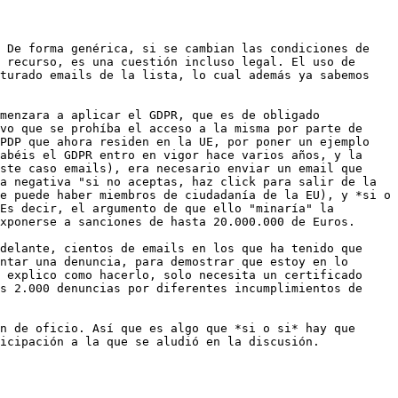
 De forma genérica, si se cambian las condiciones de 
 recurso, es una cuestión incluso legal. El uso de 
turado emails de la lista, lo cual además ya sabemos 
menzara a aplicar el GDPR, que es de obligado 
vo que se prohíba el acceso a la misma por parte de 
PDP que ahora residen en la UE, por poner un ejemplo 
abéis el GDPR entro en vigor hace varios años, y la 
ste caso emails), era necesario enviar un email que 
a negativa "si no aceptas, haz click para salir de la 
e puede haber miembros de ciudadanía de la EU), y *si o 
Es decir, el argumento de que ello "minaría" la 
xponerse a sanciones de hasta 20.000.000 de Euros.

delante, cientos de emails en los que ha tenido que 
ntar una denuncia, para demostrar que estoy en lo 
 explico como hacerlo, solo necesita un certificado 
s 2.000 denuncias por diferentes incumplimientos de 
n de oficio. Así que es algo que *si o si* hay que 
icipación a la que se aludió en la discusión.
