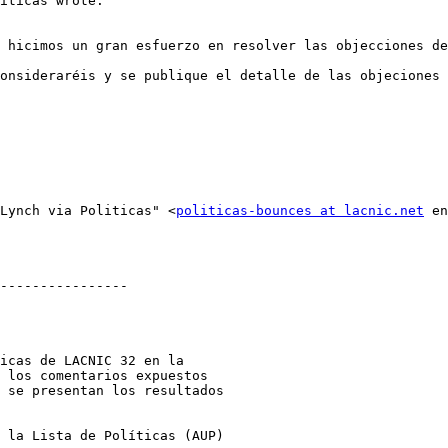
s Lynch via Politicas" <
politicas-bounces at lacnic.net
 en