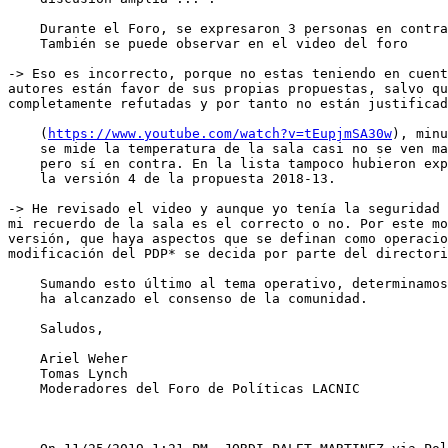
    Durante el Foro, se expresaron 3 personas en contra y ninguna a favor. 

    También se puede observar en el video del foro 

-> Eso es incorrecto, porque no estas teniendo en cuent
autores están favor de sus propias propuestas, salvo qu
completamente refutadas y por tanto no están justificad
    (
https://www.youtube.com/watch?v=tEupjmSA30w
), minu
    se mide la temperatura de la sala casi no se ven manos alzadas a favor 

    pero sí en contra. En la lista tampoco hubieron expresiones a favor de 

    la versión 4 de la propuesta 2018-13.

-> He revisado el video y aunque yo tenía la seguridad 
mi recuerdo de la sala es el correcto o no. Por este mo
versión, que haya aspectos que se definan como operacio
modificación del PDP* se decida por parte del directori
    Sumando esto último al tema operativo, determinamos que la propuesta no 

    ha alcanzado el consenso de la comunidad.

    Saludos,

    Ariel Weher

    Tomas Lynch

    Moderadores del Foro de Políticas LACNIC
