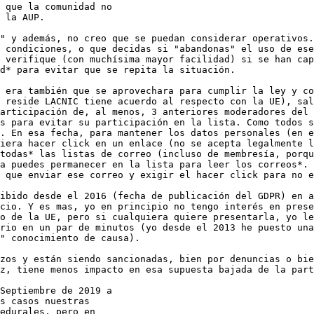
" y además, no creo que se puedan considerar operativos.
 condiciones, o que decidas si "abandonas" el uso de ese
 verifique (con muchísima mayor facilidad) si se han cap
d* para evitar que se repita la situación.

 era también que se aprovechara para cumplir la ley y co
 reside LACNIC tiene acuerdo al respecto con la UE), sal
articipación de, al menos, 3 anteriores moderadores del 
s para evitar su participación en la lista. Como todos s
. En esa fecha, para mantener los datos personales (en e
iera hacer click en un enlace (no se acepta legalmente l
todas* las listas de correo (incluso de membresía, porqu
a puedes permanecer en la lista para leer los correos*. 
 que enviar ese correo y exigir el hacer click para no e
ibido desde el 2016 (fecha de publicación del GDPR) en a
cio. Y es mas, yo en principio no tengo interés en prese
o de la UE, pero si cualquiera quiere presentarla, yo le
rio en un par de minutos (yo desde el 2013 he puesto una
" conocimiento de causa).

zos y están siendo sancionadas, bien por denuncias o bie
z, tiene menos impacto en esa supuesta bajada de la part