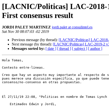
[LACNIC/Politicas] LAC-2018-13
First consensus result
JORDI PALET MARTINEZ
jordi.palet at consulintel.es
Sat Nov 30 08:07:03 -02 2019
Previous message (by thread):
[LACNIC/Politicas] LAC-2018-13 
Next message (by thread):
[LACNIC/Politicas] LAC-2019-2 v3 -
Messages sorted by:
[ date ]
[ thread ]
[ subject ]
[ author ]
Hola Tomas,

Contesto entre-líneas.

Creo que hay un aspecto muy importante al respecto de s
pues merece una discusión específica, ya que puede tene
consenso/no-consenso en otras propuestas.

﻿El 27/11/19 22:08, "Politicas en nombre de Tomas Lynch
    Estimados Edwin y Jordi,
