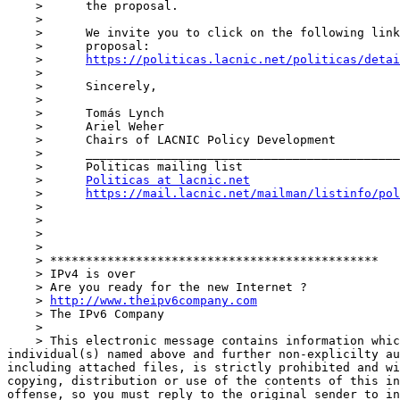
    >      the proposal.

    >      

    >      We invite you to click on the following link to read the details of the

    >      proposal:

    >      
https://politicas.lacnic.net/politicas/detai
    >      

    >      Sincerely,

    >      

    >      Tomás Lynch

    >      Ariel Weher

    >      Chairs of LACNIC Policy Development

    >      _______________________________________________

    >      Politicas mailing list

    >      
Politicas at lacnic.net
    >      
https://mail.lacnic.net/mailman/listinfo/pol
    >      

    > 

    > 

    > 

    > **********************************************

    > IPv4 is over

    > Are you ready for the new Internet ?

    > 
http://www.theipv6company.com
    > The IPv6 Company

    > 

    > This electronic message contains information which may be privileged or confidential. The information is intended to be for the exclusive use of the 
individual(s) named above and further non-explicilty au
including attached files, is strictly prohibited and wi
copying, distribution or use of the contents of this in
offense, so you must reply to the original sender to in