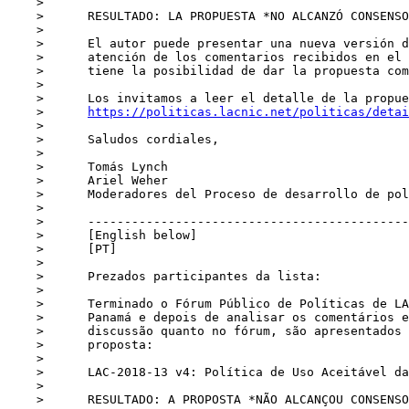
    >      

    >      RESULTADO: LA PROPUESTA *NO ALCANZÓ CONSENSO*

    >      

    >      El autor puede presentar una nueva versión de la propuesta, en base a la

    >      atención de los comentarios recibidos en el foro y en la lista. También

    >      tiene la posibilidad de dar la propuesta como abandonada.

    >      

    >      Los invitamos a leer el detalle de la propuesta en el siguiente link:

    >      
https://politicas.lacnic.net/politicas/detai
    >      

    >      Saludos cordiales,

    >      

    >      Tomás Lynch

    >      Ariel Weher

    >      Moderadores del Proceso de desarrollo de políticas de LACNIC

    >      

    >      ------------------------------------------------------------

    >      [English below]

    >      [PT]

    >      

    >      Prezados participantes da lista:

    >      

    >      Terminado o Fórum Público de Políticas de LACNIC 32 na cidade de Panamá,

    >      Panamá e depois de analisar os comentários expostos tanto na lista de

    >      discussão quanto no fórum, são apresentados os resultados relacionados à

    >      proposta:

    >      

    >      LAC-2018-13 v4: Política de Uso Aceitável da Lista de Políticas (AUP)

    >      

    >      RESULTADO: A PROPOSTA *NÃO ALCANÇOU CONSENSO*
