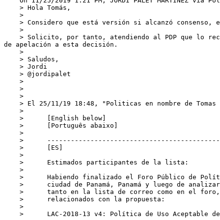
    On 11/25/2019 1:21 PM, JORDI PALET MARTINEZ via Politicas wrote:

    > Hola Tomás,

    > 

    > Considero que está versión si alcanzó consenso, e hicimos un gran esfuerzo en resolver las objecciones de la versión previo.

    > 

    > Solicito, por tanto, atendiendo al PDP que lo reconsideraréis y se publique el detalle de las objeciones que haya habido, para si es el caso, iniciar un proceso 
de apelación a esta decisión.

    > 

    > Saludos,

    > Jordi

    > @jordipalet

    >   

    >   

    > 

    > ﻿El 25/11/19 18:48, "Politicas en nombre de Toma
    > 

    >      [English below]

    >      [Português abaixo]

    >      

    >      ------------------------------------------------------------

    >      [ES]

    >      

    >      Estimados participantes de la lista:

    >      

    >      Habiendo finalizado el Foro Público de Políticas de LACNIC 32 en la

    >      ciudad de Panamá, Panamá y luego de analizar los comentarios expuestos

    >      tanto en la lista de correo como en el foro, se presentan los resultados

    >      relacionados con la propuesta:

    >      

    >      LAC-2018-13 v4: Política de Uso Aceptable de la Lista de Políticas (AUP)
