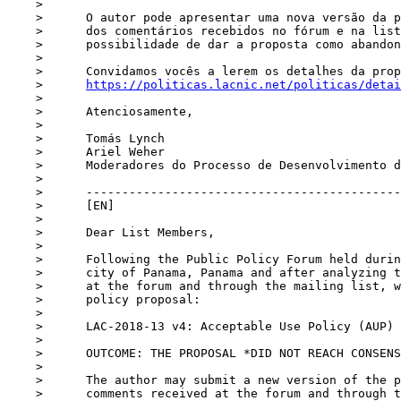
    >      

    >      O autor pode apresentar uma nova versão da proposta, com base na atenção

    >      dos comentários recebidos no fórum e na lista. Também tem a

    >      possibilidade de dar a proposta como abandonada.

    >      

    >      Convidamos vocês a lerem os detalhes da proposta no seguinte link:

    >      
https://politicas.lacnic.net/politicas/detai
    >      

    >      Atenciosamente,

    >      

    >      Tomás Lynch

    >      Ariel Weher

    >      Moderadores do Processo de Desenvolvimento de Políticas de LACNIC

    >      

    >      ------------------------------------------------------------

    >      [EN]

    >      

    >      Dear List Members,

    >      

    >      Following the Public Policy Forum held during the LACNIC 32 event in the

    >      city of Panama, Panama and after analyzing the comments submitted both

    >      at the forum and through the mailing list, we present the results for

    >      policy proposal:

    >      

    >      LAC-2018-13 v4: Acceptable Use Policy (AUP) for the Policy List

    >      

    >      OUTCOME: THE PROPOSAL *DID NOT REACH CONSENSUS*

    >      

    >      The author may submit a new version of the proposal based on the

    >      comments received at the forum and through the list or choose to abandon
