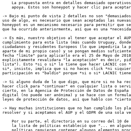
    La propuesta entra en detalles demasiado operativos que la comunidad no 

    apoya. Estos son honeypot y hacer clic para aceptar la AUP.

-> Bajo mi punto de vista 2 detalles no son "demasiados
uso de algo, es necesario que sean aceptadas las nuevas
honeypot es un mecanismo necesario para permitir que se
que ha ocurrido anteriormente, así que es una *necesida
-> Es más, nuestro objetivo al tener que aceptar el AUP
cumplimiento para esta lista (más cuando Uruguay, donde
ciudadanos y residentes Europeos (lo que impediría la p
aparte de mi propio caso) y se pongan medios suficiente
fecha "límite" para aplicarlo era el 25 de Mayo de 2018
explícitamente revalidara "la aceptación" es decir, pid
lista"). Esto *si o si* lo tiene que hacer LACNIC con *
si*, insisto, implica que si no haces click *ni siquier
participación es "baldío" porque *si o si* LACNIC tiene
-> Si alguno duda de lo que digo, que mire si no ha rec
hacer click para "continuar" en cualquier lista o servi
cierto, en la Agencia de Protección de Datos de España 
digital (no puede ser anónima) y se hace con un formula
leyes de protección de datos, así que hablo con "cierto
-> Hay muchas instituciones que no han cumplido los pla
resolver y si aceptamos el AUP y el GDPR de una sola ve
    Por su parte, el directorio en su correo del 10 de Septiembre de 2019 a 

    la lista de políticas estableció que "... en algunos casos nuestras 

    políticas requieren contener algunos elementos procedurales, pero en 
