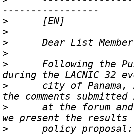
>
>
>
>
>
      Following the Pu
>
      city of Panama, 
>
      at the forum and
>