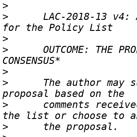
>
>
      LAC-2018-13 v4: 
>
>
      OUTCOME: THE PRO
>
>
      The author may s
>
      comments receive
>