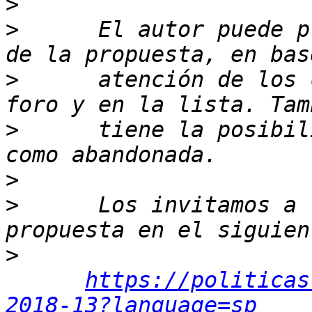
>
>
      El autor puede p
>
      atención de los 
>
      tiene la posibil
>
>
      Los invitamos a 
>
https://politicas
2018-13?language=sp