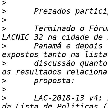
>
>
>
>
      Terminado o Fóru
>
      Panamá e depois 
>
      discussão quanto
>
>
>
      LAC-2018-13 v4: 