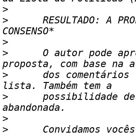
>
>
      RESULTADO: A PRO
>
>
      O autor pode apr
>
      dos comentários 
>
      possibilidade de
>
>
      Convidamos vocês