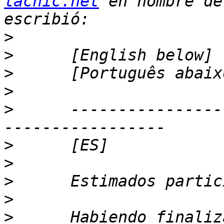
lacnic.net
 en nombre de
>
>
>
>
>
      ----------------
>
>
>
>
>
      Habiendo finaliz