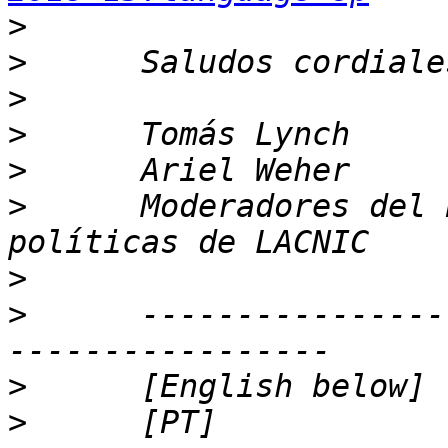
>
>
>
>
>
>
      Moderadores del 
>
>
      ----------------
>
>