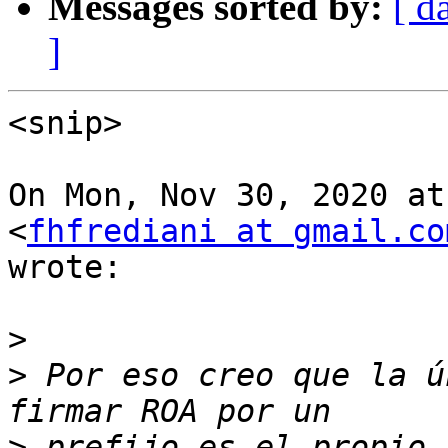
Messages sorted by:
[ d
]
<snip>

On Mon, Nov 30, 2020 at
<
fhfrediani at gmail.co
wrote:

>
>
 Por eso creo que la ú
>
 prefijo es el propio 