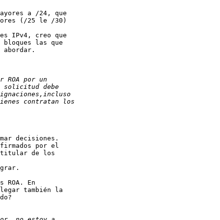
ayores a /24, que

ores (/25 le /30)

es IPv4, creo que

 bloques las que

 abordar.

mar decisiones.

firmados por el

titular de los

grar.

s ROA. En

legar también la

do?
