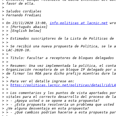
>
>
>
>
>
>
 On 23/11/2020 13:00, 
info-politicas at lacnic.net
>
>
>
>
>
>
>
>
>
>
>
>
>
>
>
>
 > 
https://politicas.lacnic.net/politicas/detail/id/LA
>
>
>
>
>
>
>