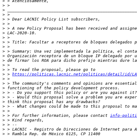
>
>
>
>
>
>
>
>
>
>
>
>
>
>
>
>
>
 > 
https://politicas.lacnic.net/politicas/detail/id/LA
>
>
>
>
>
>
>
>
>
 > For further information, please contact 
info-politi
>
>
>
>