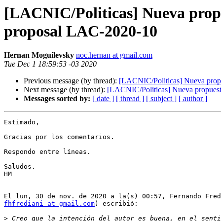
[LACNIC/Politicas] Nueva prop
proposal LAC-2020-10
Hernan Moguilevsky
noc.hernan at gmail.com
Tue Dec 1 18:59:53 -03 2020
Previous message (by thread):
[LACNIC/Politicas] Nueva pro
Next message (by thread):
[LACNIC/Politicas] Nueva propues
Messages sorted by:
[ date ]
[ thread ]
[ subject ]
[ author ]
Estimado,

Gracias por los comentarios.

Respondo entre líneas.

Saludos.

HM

fhfrediani at gmail.com
) escribió:

>