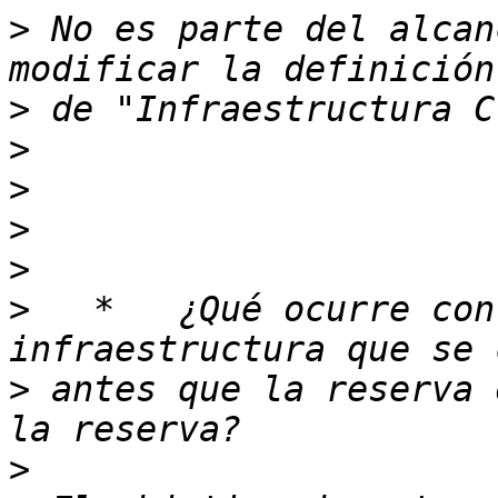
>
 No es parte del alcan
>
>
>
>
>
>
   *   ¿Qué ocurre con
>
 antes que la reserva 
>