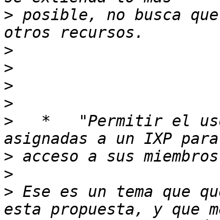
>
 posible, no busca que
>
>
>
>
>
   *   "Permitir el us
>
>
>
 Ese es un tema que qu