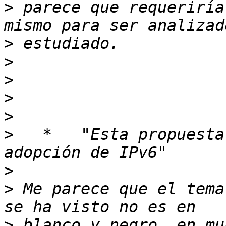
>
 parece que requeriría
>
>
>
>
>
>
   *   "Esta propuesta
>
>
 Me parece que el tema
>
 blanco y negro, en mu