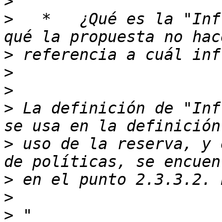
>
>
   *   ¿Qué es la "Inf
>
>
>
>
 La definición de "Inf
>
 uso de la reserva, y 
>
>
>