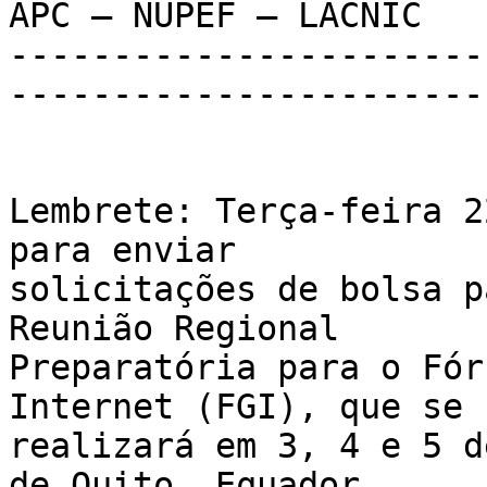
APC – NUPEF – LACNIC

-----------------------
-----------------------
Lembrete: Terça-feira 2
para enviar 

solicitações de bolsa p
Reunião Regional 

Preparatória para o Fór
Internet (FGI), que se 

realizará em 3, 4 e 5 d
de Quito, Equador.
