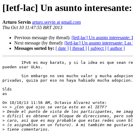
[Ietf-lac] Un asunto interesan
Arturo Servin
arturo.servin at gmail.com
Thu Oct 10 11:47:55 BRT 2013
Previous message (by thread):
[Ietf-lac] Un asunto interesant
Next message (by thread):
[Ietf-lac] Un asunto interesante: 
Messages sorted by:
[ date ]
[ thread ]
[ subject ]
[ author ]
	IPv6 es muy barato, y si la idea es que sean redes privadas entonces se

pueden usar ULAs.

	Sin embargo no veo mucho valor y mucha adopcion en que sean redes

privadas, quiza por eso no haya habiado mucha adopcion.

Slds

as

On 10/10/13 11:56 AM, Octavio Alvarez wrote:

>>
>
>
>
>
>