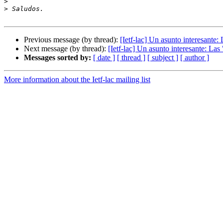
>
>
Previous message (by thread):
[Ietf-lac] Un asunto interesant
Next message (by thread):
[Ietf-lac] Un asunto interesante: 
Messages sorted by:
[ date ]
[ thread ]
[ subject ]
[ author ]
More information about the Ietf-lac mailing list