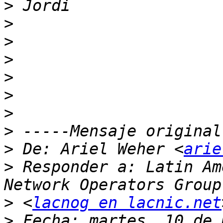
>
>
>
>
>
>
>
>
>
 De: Ariel Weher <
arie
>
 Responder a: Latin Am
>
 <
lacnog en lacnic.net
>