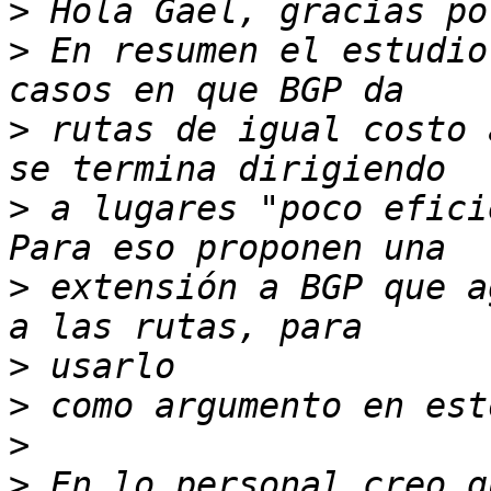
>
>
 En resumen el estudio
>
 rutas de igual costo 
>
 a lugares "poco efici
>
 extensión a BGP que a
>
>
>
>
 En lo personal creo q