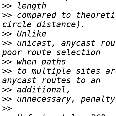
>>
>>
 compared to theoreti
>>
>>
 unicast, anycast rou
>>
>>
 to multiple sites ar
>>
>>
>>