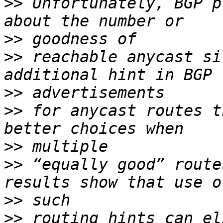
>>
 Unfortunately, BGP p
>>
>>
 reachable anycast si
>>
>>
 for anycast routes t
>>
>>
 “equally good” route
>>
>>
 routing hints can el