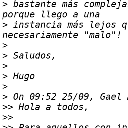
>
 bastante más compleja
>
 instancia más lejos q
>
>
>
>
>
>
>>
>>
>>
 Para aquellos con in