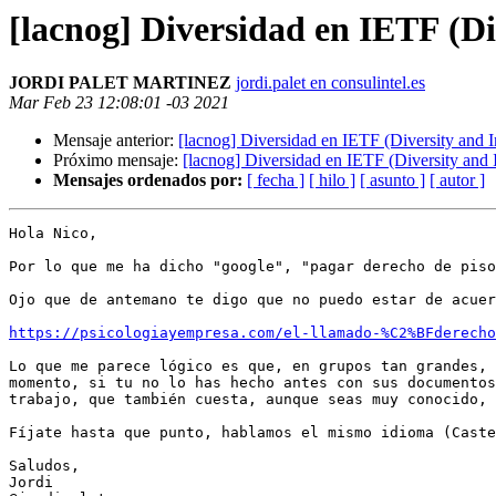
[lacnog] Diversidad en IETF (Di
JORDI PALET MARTINEZ
jordi.palet en consulintel.es
Mar Feb 23 12:08:01 -03 2021
Mensaje anterior:
[lacnog] Diversidad en IETF (Diversity and I
Próximo mensaje:
[lacnog] Diversidad en IETF (Diversity and 
Mensajes ordenados por:
[ fecha ]
[ hilo ]
[ asunto ]
[ autor ]
Hola Nico,

Por lo que me ha dicho "google", "pagar derecho de piso
Ojo que de antemano te digo que no puedo estar de acuer
https://psicologiayempresa.com/el-llamado-%C2%BFderecho
Lo que me parece lógico es que, en grupos tan grandes, 
momento, si tu no lo has hecho antes con sus documentos
trabajo, que también cuesta, aunque seas muy conocido, 
Fíjate hasta que punto, hablamos el mismo idioma (Caste
Saludos,

Jordi
