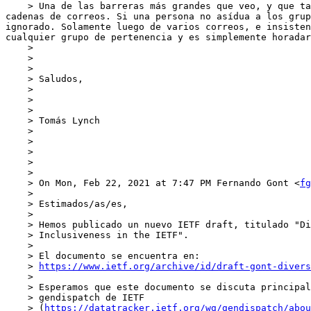
    > Una de las barreras más grandes que veo, y que también han discutido en el draft, es la participación fuera del grupo de frecuentes. Esto lo veo mucho en las 
cadenas de correos. Si una persona no asídua a los grup
ignorado. Solamente luego de varios correos, e insisten
cualquier grupo de pertenencia y es simplemente horadar
    >

    >

    >

    > Saludos,

    >

    >

    >

    > Tomás Lynch

    >

    >

    >

    >

    >

    > On Mon, Feb 22, 2021 at 7:47 PM Fernando Gont <
fg
    >

    > Estimados/as/es,

    >

    > Hemos publicado un nuevo IETF draft, titulado "Diversity and

    > Inclusiveness in the IETF".

    >

    > El documento se encuentra en:

    > 
https://www.ietf.org/archive/id/draft-gont-divers
    >

    > Esperamos que este documento se discuta principalmente en el grupo

    > gendispatch de IETF

    > (
https://datatracker.ietf.org/wg/gendispatch/abou