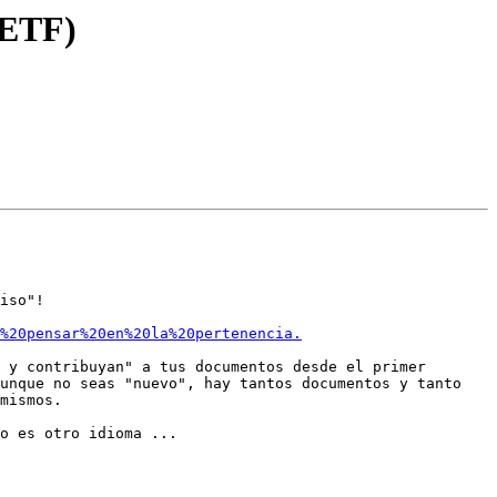
IETF)
iso"! 

%20pensar%20en%20la%20pertenencia.
 y contribuyan" a tus documentos desde el primer 
unque no seas "nuevo", hay tantos documentos y tanto 
mismos.

o es otro idioma ...
