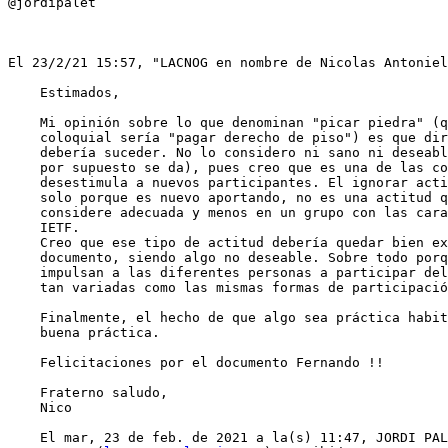
@jordipalet

﻿El 23/2/21 15:57, "LACNOG en nombre de Nicolas Antonie
    Estimados,

    Mi opinión sobre lo que denominan "picar piedra" (que en nuestra jerga

    coloquial sería "pagar derecho de piso") es que directamente no

    debería suceder. No lo considero ni sano ni deseable o normal (aunque

    por supuesto se da), pues creo que es una de las cosas que más

    desestimula a nuevos participantes. El ignorar activamente a alguien

    solo porque es nuevo aportando, no es una actitud que en lo personal

    considere adecuada y menos en un grupo con las características del

    IETF.

    Creo que ese tipo de actitud debería quedar bien explicado en el

    documento, siendo algo no deseable. Sobre todo porque las razones que

    impulsan a las diferentes personas a participar del IETF son, creo yo,

    tan variadas como las mismas formas de participación.

    Finalmente, el hecho de que algo sea práctica habitual no lo hace

    buena práctica.

    Felicitaciones por el documento Fernando !!

    Fraterno saludo,

    Nico

    El mar, 23 de feb. de 2021 a la(s) 11:47, JORDI PALET MARTINEZ vía
