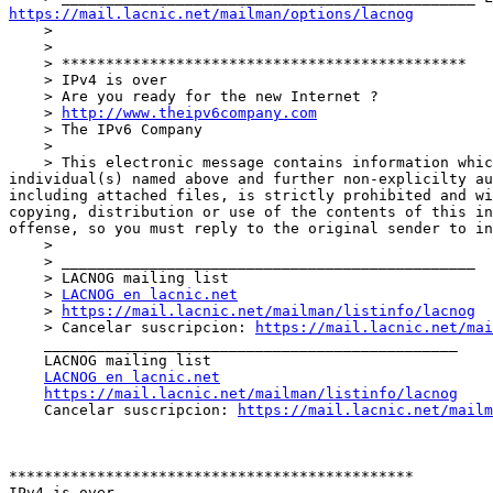
https://mail.lacnic.net/mailman/options/lacnog

    >

    >

    > **********************************************

    > IPv4 is over

    > Are you ready for the new Internet ?

    > 
http://www.theipv6company.com
    > The IPv6 Company

    >

    > This electronic message contains information which may be privileged or confidential. The information is intended to be for the exclusive use of the 
individual(s) named above and further non-explicilty au
including attached files, is strictly prohibited and wi
copying, distribution or use of the contents of this in
offense, so you must reply to the original sender to in
    >

    > _______________________________________________

    > LACNOG mailing list

    > 
LACNOG en lacnic.net
    > 
https://mail.lacnic.net/mailman/listinfo/lacnog
    > Cancelar suscripcion: 
https://mail.lacnic.net/mai
    _______________________________________________

    LACNOG mailing list

LACNOG en lacnic.net
https://mail.lacnic.net/mailman/listinfo/lacnog
    Cancelar suscripcion: 
https://mail.lacnic.net/mailm
**********************************************

IPv4 is over
