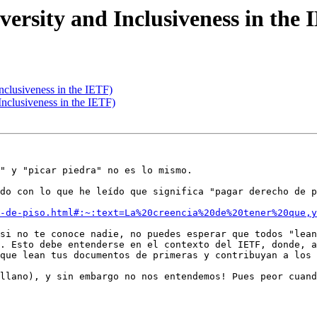
versity and Inclusiveness in the 
nclusiveness in the IETF)
Inclusiveness in the IETF)
" y "picar piedra" no es lo mismo.

do con lo que he leído que significa "pagar derecho de p
-de-piso.html#:~:text=La%20creencia%20de%20tener%20que,y
si no te conoce nadie, no puedes esperar que todos "lean
. Esto debe entenderse en el contexto del IETF, donde, a
que lean tus documentos de primeras y contribuyan a los 
llano), y sin embargo no nos entendemos! Pues peor cuand