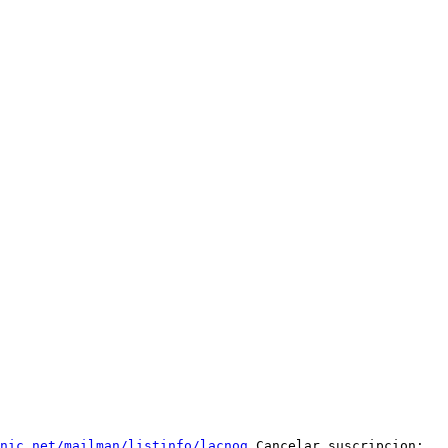
nic.net/mailman/listinfo/lacnog
 Cancelar suscripcion: 