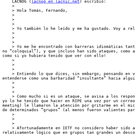
    LACNOG (
lacnog en lacnic.net
) escribió:

    >

    > Hola Tomás, Fernando,

    >

    >

    >

    > Yo también lo he leído y me ha gustado. Voy a releerlo con mas tranquilidad y ver si puedo aportar.

    >

    >

    >

    > Yo me he encontrado con barreras idiomáticas tanto en IETF como en RIPE y chistes que no todos entendemos (se puede tener un “buen” nivel de inglés técnico pero 
no “coloquial”), y que incluso han sido ataques, como a
como si yo hubiera tenido que ver con ello!

    >

    >

    >

    > Entiendo lo que dices, sin embargo, pensando en voz alta, si alguien dice una barbaridad (en todos los sentidos pues puede ser una barbaridad “técnica” o puede 
entenderse como una barbaridad “insultante” hacia algui
    >

    >

    >

    > Como mucho si es un ataque, se avisa a los responsables de vigilar el AUP de la lista en cuestión (deberían estar ellos pendientes) y listo. A modo de ejemplos, 
yo lo he tenido que hacer en RIPE una vez por un correo
meeting) le llamaron la atención por gritarme en el mic
de determinados “grupos” (al menos fueron valientes par
    >

    >

    >

    > Afortunadamente en IETF no considero haber sido atacado ni “menospreciado”, aunque “introducirse” cuesta trabajo (a mi me paso), pero como tu dices, es 
relativamente lógico que en grupos tan grandes un desco