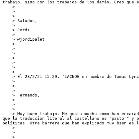
trabajo, sino con los trabajos de los demás. Creo que e
    >

    >

    >

    > Saludos,

    >

    > Jordi

    >

    > @jordipalet

    >

    >

    >

    >

    >

    >

    >

    > El 23/2/21 15:29, "LACNOG en nombre de Tomas Lyn
    >

    >

    >

    > Fernando,

    >

    >

    >

    > Muy buen trabajo. Me gusta mucho cómo han encarado el tema. Sobre todo la parte de lenguaje como barrera. Inmediatamente vino a mi mente la palabra "shepherd" 
que la traducción literal al castellano es "pastor" y p
políticas. Otra barrera que han explicado muy bien es l
    >

    >

    >
