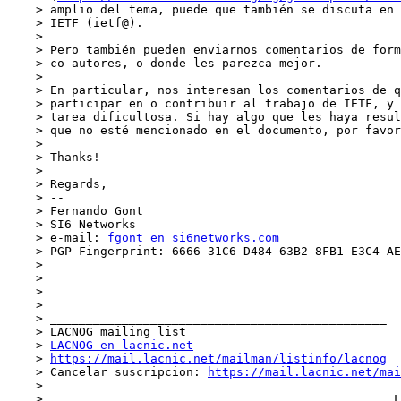
    > amplio del tema, puede que también se discuta en la lista general de

    > IETF (ietf@).

    >

    > Pero también pueden enviarnos comentarios de forma privada a los

    > co-autores, o donde les parezca mejor.

    >

    > En particular, nos interesan los comentarios de quienes hayan intentado

    > participar en o contribuir al trabajo de IETF, y hayan encontrado tal

    > tarea dificultosa. Si hay algo que les haya resultado problematico, y

    > que no esté mencionado en el documento, por favor contactenos.

    >

    > Thanks!

    >

    > Regards,

    > --

    > Fernando Gont

    > SI6 Networks

    > e-mail: 
fgont en si6networks.com
    > PGP Fingerprint: 6666 31C6 D484 63B2 8FB1 E3C4 AE25 0D55 1D4E 7492

    >

    >

    >

    >

    > _______________________________________________

    > LACNOG mailing list

    > 
LACNOG en lacnic.net
    > 
https://mail.lacnic.net/mailman/listinfo/lacnog
    > Cancelar suscripcion: 
https://mail.lacnic.net/mai
    >

    > _______________________________________________