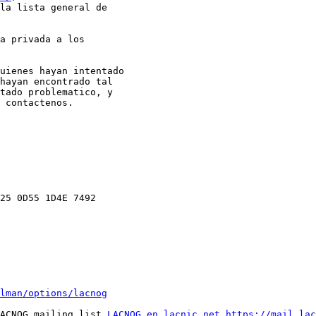
lman/options/lacnog
 LACNOG mailing list 
LACNOG en lacnic.net
https://mail.lac