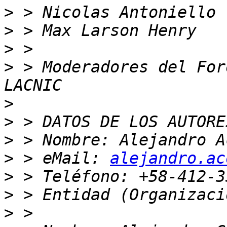
>
>
>
>
 > Moderadores del For
>
>
>
>
 > eMail: 
alejandro.ac
>
>
>