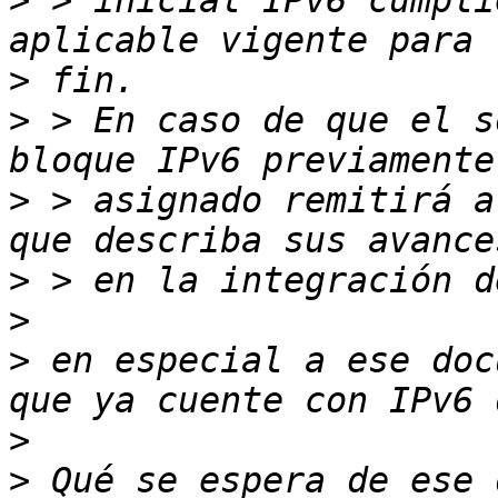
>
 > inicial IPv6 cumpli
>
>
 > En caso de que el s
>
 > asignado remitirá a
>
>
>
 en especial a ese doc
>
>
 Qué se espera de ese 