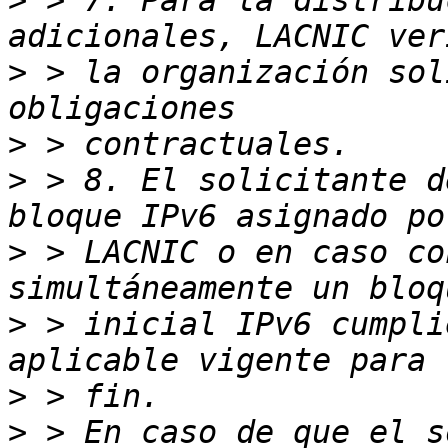
>
 > 7. Para la distribu
>
 > la organización sol
>
>
 > 8. El solicitante d
>
 > LACNIC o en caso co
>
 > inicial IPv6 cumpli
>
>
 > En caso de que el s