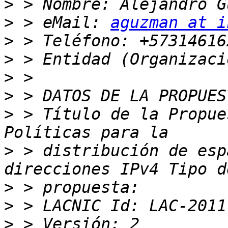
>
>
 > eMail: 
aguzman at i
>
>
>
>
>
 > Título de la Propue
>
 > distribución de esp
>
>
>