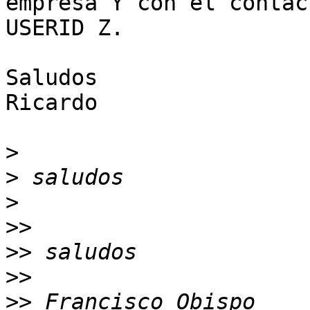
empresa Y con el contact
USERID Z.

Saludos

Ricardo

>
>
>
>>
>>
>>
>>