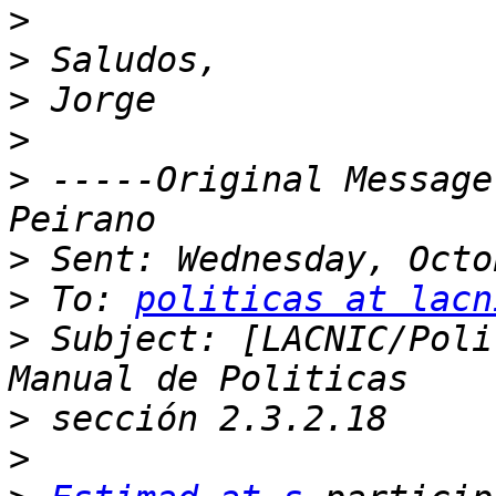
>
>
>
>
>
 -----Original Message
>
>
 To: 
politicas at lacn
>
 Subject: [LACNIC/Poli
>
>