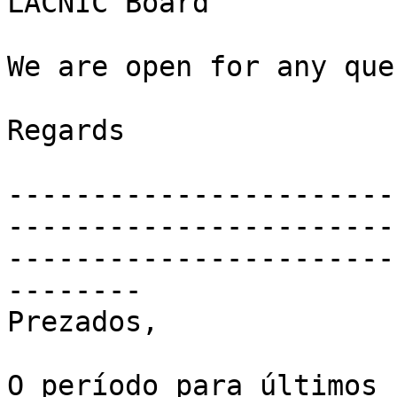
LACNIC Board

We are open for any que
Regards

-----------------------
-----------------------
-----------------------
--------

Prezados,

O período para últimos 