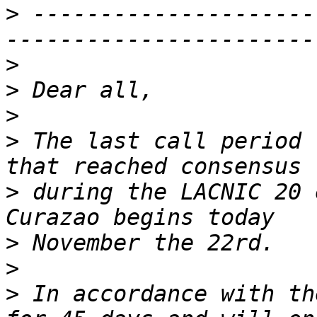
>
 ---------------------
>
>
>
>
 The last call period 
>
 during the LACNIC 20 
>
>
>
 In accordance with th