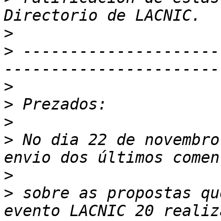
>
>
 ---------------------
>
>
>
>
 No dia 22 de novembro
>
>
 sobre as propostas qu