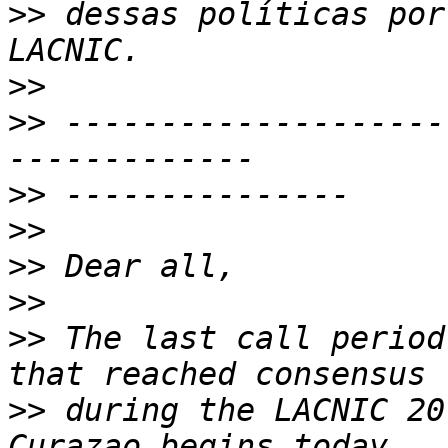
>>
 dessas políticas por
>>
>>
 --------------------
>>
>>
>>
>>
>>
 The last call period
>>
 during the LACNIC 20