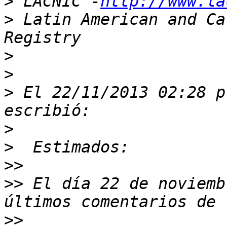
>
 LACNIC -
http://www.la
>
 Latin American and Ca
>
>
>
 El 22/11/2013 02:28 p
>
>
>>
>>
 El día 22 de noviemb
>>