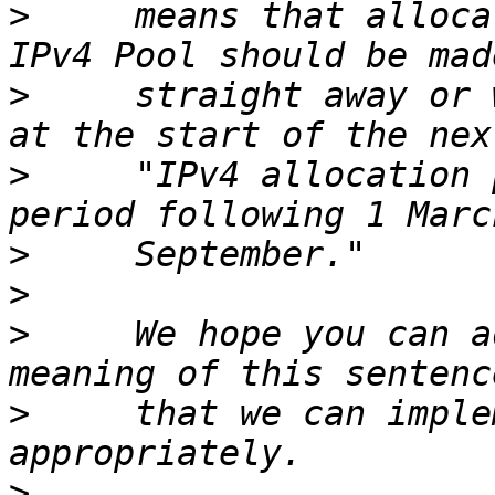
>
     means that alloca
>
     straight away or 
>
     "IPv4 allocation 
>
>
>
     We hope you can a
>
     that we can imple
>