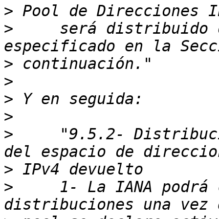
>
>
     será distribuido 
>
>
>
>
>
     "9.5.2- Distribuc
>
>
     1- La IANA podrá 