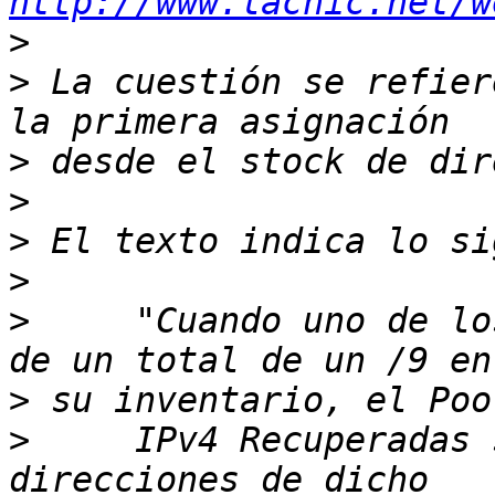
http://www.lacnic.net/w
>
>
 La cuestión se refier
>
>
>
>
>
     "Cuando uno de lo
>
>
     IPv4 Recuperadas 