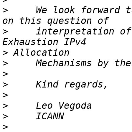
>
     We look forward t
>
     interpretation of
>
>
>
>
>
>
>
>