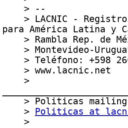
    > --

    > LACNIC - Registro de Direcciones de Internet 
para América Latina y C
    > Rambla Rep. de México 6125, CP 11400

    > Montevideo-Uruguay

    > Teléfono: +598 2604 22 22

    > www.lacnic.net

    > 
_______________________
    > Politicas mailing list

    > 
Politicas at lacn
    > 