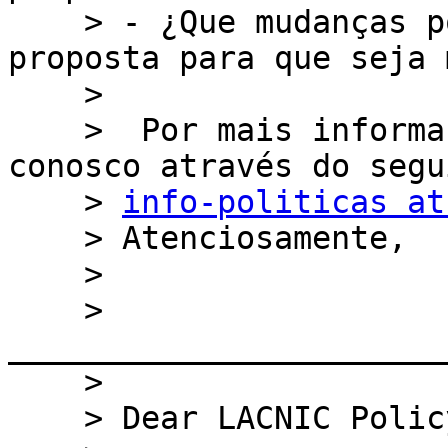
    > - ¿Que mudanças poderiam ser feitas à 
proposta para que seja 
    >

    >  Por mais informações entre em contato 
conosco através do segu
    > 
info-politicas at
    > Atenciosamente,

    >

    > 
_______________________
    >

    > Dear LACNIC Policy List subscribers,
