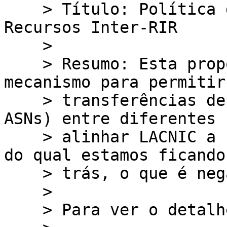
    > Título: Política de Transferências de 
Recursos Inter-RIR

    >

    > Resumo: Esta proposta permite estabelecer o 
mecanismo para permitir

    > transferências de recursos (IPv4, IPv6, 
ASNs) entre diferentes 
    > alinhar LACNIC a um mercado já existente e 
do qual estamos ficando
    > trás, o que é negativo para a região.

    >

    > Para ver o detalhe acesse:
