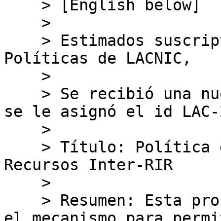
    > [English below]

    >

    > Estimados suscriptores de la Lista de 
Políticas de LACNIC,

    >

    > Se recibió una nueva propuesta de Política, 
se le asignó el id LAC-
    >

    > Título: Política de Transferencia de 
Recursos Inter-RIR

    >

    > Resumen: Esta propuesta permite establecer 
el mecanismo para permit