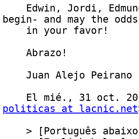
    Edwin, Jordi, Edmundo: let the LACNIC Games 
begin- and may the odds
    in your favor!

    Abrazo!

    Juan Alejo Peirano

    El mié., 31 oct. 
politicas at lacnic.net
    > [Português abaixo]
