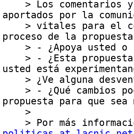
    > Los comentarios y los puntos de vista 
aportados por la comuni
    > vitales para el correcto desarrollo del 
proceso de la propuestas
    > - ¿Apoya usted o se opone a esta propuesta?

    > - ¿Esta propuesta resolvería un problema que 
usted está experimentand
    > ¿Ve alguna desventaja en esta propuesta?

    > - ¿Qué cambios podrían hacerse a esta 
propuesta para que sea 
    >

    > Por más informa
politicas at lacnic.net