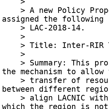
    >

    > A new Policy Proposal has been received and 
assigned the following I
    > LAC-2018-14.

    >

    > Title: Inter-RIR Transfer Policy

    >

    > Summary: This proposal seeks to establish 
the mechanism to allow t
    > transfer of resources (IPv4, IPv6, ASNs) 
between different regio
    > align LACNIC with an existing market in 
which the region is not