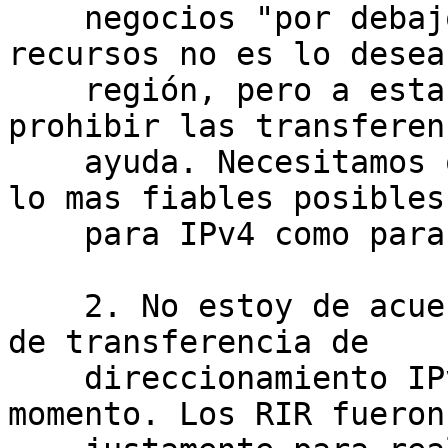
    negocios "por debajo de la mesa" con los 
recursos no es lo desea
    región, pero a esta altura es claro que 
prohibir las transferen
    ayuda. Necesitamos que los registros IP sean 
lo mas fiables posibles
    para IPv4 como para IPv6.

    2. No estoy de acuerdo con activar un proceso 
de transferencia de

    direccionamiento IPv6 (ni ASN) en este 
momento. Los RIR fueron