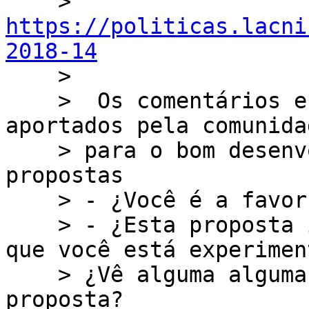
    > 
https://politicas.lacni
2018-14

    >

    >  Os comentários e os pontos de vista 
aportados pela comunida
    > para o bom desenvolvimento do processo das 
propostas

    > - ¿Você é a favor ou contra desta proposta?

    > - ¿Esta proposta iria resolver um problema 
que você está experimen
    > ¿Vê alguma alguma desvantagem nesta 
proposta?
