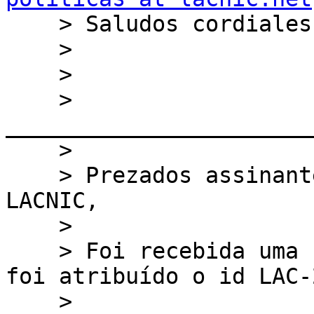

    > Saludos cordiales,

    >

    >

    > 
_______________________
    >

    > ﻿Prezados assinantes da lista de políticas de 
LACNIC,

    >

    > Foi recebida uma nova proposta de Política, 
foi atribuído o id LAC-
    >
