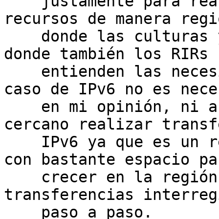
    justamente para realizar administración de 
recursos de manera regi
    donde las culturas y los idiomas se comparten, 
donde también los RIRs

    entienden las necesidades regionales. En el 
caso de IPv6 no es nece
    en mi opinión, ni ahora ni en un futuro 
cercano realizar transf
    IPv6 ya que es un recurso muy abundante y aún 
con bastante espacio par
    crecer en la región. Preferiría empezar con 
transferencias interreg
    paso a paso.
