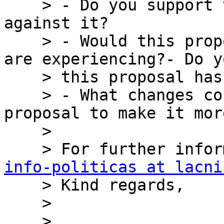
    > - Do you support this policy or are you 
against it?

    > - Would this proposal solve a problem you 
are experiencing?- Do y
    > this proposal has any drawbacks?

    > - What changes could be made to this 
proposal to make it mor
    >

info-politicas at lacni

    > Kind regards,

    >

    > ﻿
