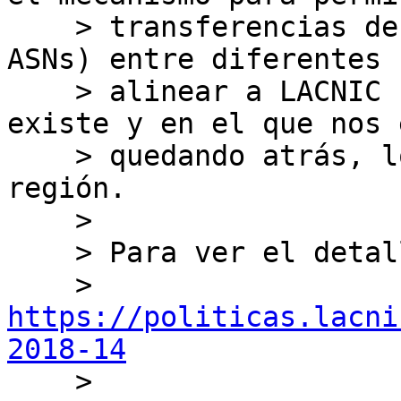
    > transferencias de recursos (IPv4, IPv6, 
ASNs) entre diferentes 
    > alinear a LACNIC con un mercado que ya 
existe y en el que nos 
    > quedando atrás, lo cual es negativo para la 
región.

    >

    > Para ver el detalle ingrese en:

    > 
https://politicas.lacni
2018-14

    >
