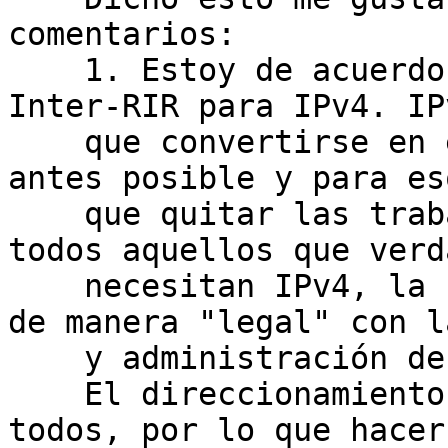
comentarios:

    1. Estoy de acuerdo con las transferencias 
Inter-RIR para IPv4. IP
    que convertirse en el protocolo IP "legacy" lo 
antes posible y para es
    que quitar las trabas necesarias para que 
todos aquellos que verd
    necesitan IPv4, la consigan lo antes posible 
de manera "legal" con l
    y administración de los RIRs.

    El direccionamiento IP no es de nadie y es de 
todos, por lo que hacer
