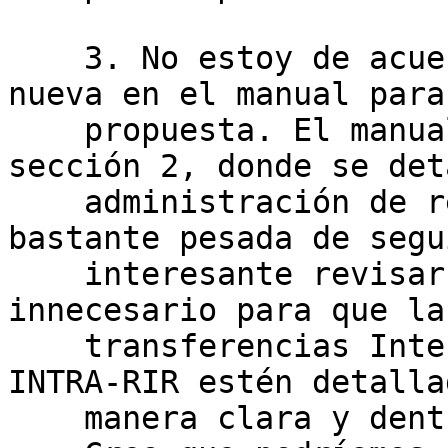
    3. No estoy de acuerdo con crear una sección 
nueva en el manual para
    propuesta. El manual, en particular en la 
sección 2, donde se det
    administración de recursos IPv4, ya es 
bastante pesada de segu
    interesante revisar lo que ya está, quitar lo 
innecesario para que las
    transferencias Inter-RIR, al igual que las 
INTRA-RIR estén detalla
    manera clara y dentro de la misma sección.
